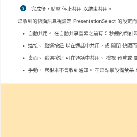
完成後，點擊
停止共用
以結束共用。
您收到的快顯訊息視設定
PresentationSelect
的設定而
自動共用
。 在自動共享螢幕之前有 5 秒鐘的倒
連接。 點選按鈕
以在通話
中共用，或
關閉
快顯而
桌面
。 點選按鈕
可在通話
中共用、
檢視
預覽或
手動
。 您根本不會收到通知。 在您點擊設備螢幕