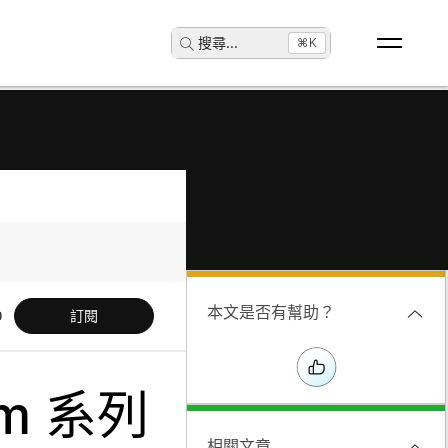
搜尋
...
⌘K
本文是否有幫助？
訂閱
om 系列
相關文章