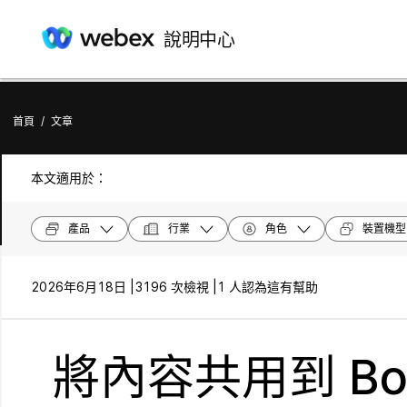
說明中心
首頁
/
文章
本文適用於：
產品
行業
角色
裝置機型
2026年6月18日 |
3196 次檢視 |
1 人認為這有幫助
將內容共用到 Boa