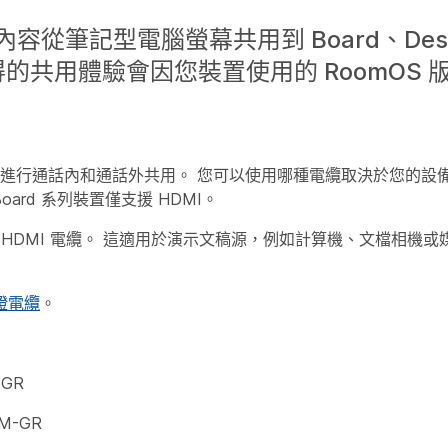
將內容從筆記型電腦螢幕共用到 Board、Desk
的共用體驗會因您裝置使用的 RoomOS 
o 設備進行通話內和通話外共用。 您可以使用哪種電纜取決於您的設備。 
oard 系列裝置僅支援 HDMI。
用高速 HDMI 電纜。 這適用於演示文稿源，例如計算機、文檔相機
證電纜
。
-GR
5M-GR