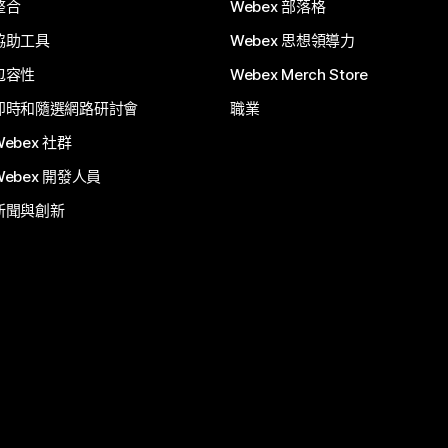
整合
Webex 部落格
協助工具
Webex 思想領導力
包容性
Webex Merch Store
即時和隨選網路研討會
職業
Webex 社群
Webex 開發人員
新聞與創新