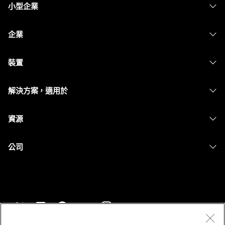
小型企業
定價
企業
Webex 應用程式
Webex Suite
裝置
Meetings
Calling
耳機
Calling
解決方案，適用於
Meetings
攝影機
Messaging
教育
Messaging
資源
Desk 系列
螢幕共用
醫療保健
Slido
下載
Room 系列
公司
政府
Webinars
加入測驗會議
Board 系列
Cisco
財務
Events
線上課程
電話系列
聯絡技術支援
運動與娛樂
Contact Center
整合
配件
聯絡銷售人員
前線
CPaaS
協助工具
條款和條件
Webex 部落格