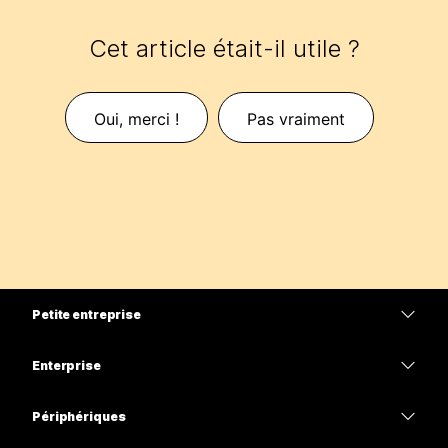
Cet article était-il utile ?
Oui, merci !
Pas vraiment
Petite entreprise
Tarifs
Enterprise
Application Webex
Webex Suite
Périphériques
Meetings
Calling