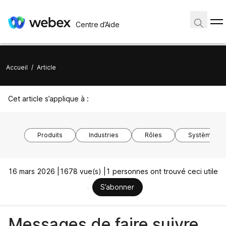
Centre d’Aide
Accueil
/
Article
Cet article s’applique à :
Produits
Industries
Rôles
Système d’ex
16 mars 2026 |
1678 vue(s) |
1 personnes ont trouvé ceci utile
S’abonner
Messages de faire suivre