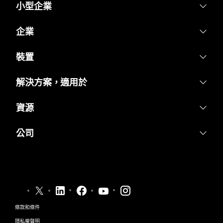
小型企業
定價
企業
Webex 應用程式
Webex Suite
裝置
Meetings
Calling
耳機
解決方案，適用於
Calling
Meetings
攝影機
教育
Messaging
資源
Messaging
Desk 系列
醫療保健
螢幕共用
下載
Slido
公司
Room 系列
政府
加入測驗會議
Webinars
Cisco
Board 系列
財務
線上課程
Events
聯絡技術支援
電話系列
運動與娛樂
整合
Contact Center
聯絡銷售人員
配件
前線
協助工具
CPaaS
條款和條件
Webex 部落格
非營利
隱私權聲明
包容性