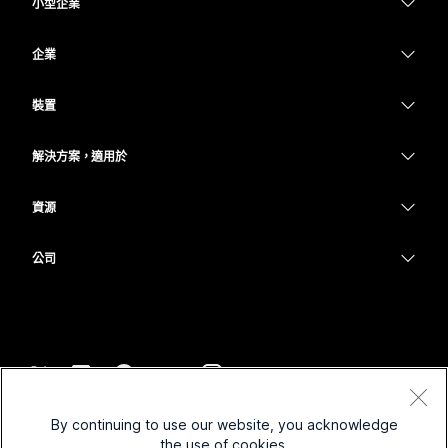
小型企業
定價
企業
Webex 應用程式
Webex Suite
裝置
Meetings
Calling
耳機
Calling
解決方案，適用於
Meetings
攝影機
教育
Messaging
Messaging
資源
Desk 系列
醫療保健
螢幕共用
下載
Slido
Room 系列
公司
政府
加入測驗會議
Webinars
Cisco
Board 系列
財務
線上課程
Events
聯絡技術支援
電話系列
運動與娛樂
整合
Contact Center
聯絡銷售人員
配件
前線
協助工具
CPaaS
條款和條件
Webex 部落格
By continuing to use our website, you acknowledge
非營利
隱私權聲明
包容性
安全性
the use of cookies.