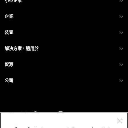
小型企業
定價
企業
Webex 應用程式
Webex Suite
裝置
Meetings
Calling
耳機
Calling
解決方案，適用於
Meetings
攝影機
Messaging
教育
Messaging
資源
Desk 系列
螢幕共用
醫療保健
Slido
下載
Room 系列
公司
政府
Webinars
加入測驗會議
Board 系列
Cisco
財務
Events
線上課程
電話系列
聯絡技術支援
運動與娛樂
Contact Center
整合
配件
聯絡銷售人員
前線
CPaaS
協助工具
條款和條件
Webex 部落格
非營利
安全性