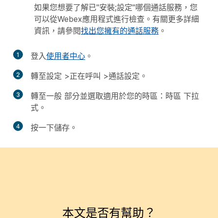
如果您想要了解已"安裝;設定"哪個通話服務，您
可以從Webex應用程式進行檢查。有關更多詳細
資訊，請參閱
找出您擁有的通話服務
。
1
登入
使用者中心
。
2
轉至
設定
>
正在呼叫
>
通話設定
。
3
轉至
一般
部分並選取適用於您的時區：
時區
下拉
式。
4
按一下
儲存
。
本文是否有幫助？