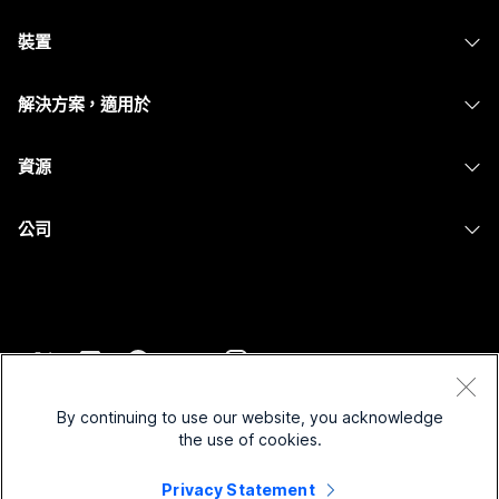
Webex 應用程式
Webex Suite
裝置
Meetings
Calling
耳機
Calling
解決方案，適用於
Meetings
攝影機
Messaging
教育
Messaging
資源
Desk 系列
螢幕共用
醫療保健
Slido
下載
Room 系列
公司
政府
Webinars
加入測驗會議
Board 系列
Cisco
財務
Events
線上課程
電話系列
聯絡技術支援
運動與娛樂
Contact Center
整合
配件
聯絡銷售人員
前線
CPaaS
協助工具
條款和條件
Webex 部落格
非營利
安全性
By continuing to use our website, you acknowledge
包容性
隱私權聲明
the use of cookies.
Webex 思想領導力
啟動
Control Hub
Cookie
即時和隨選網路研討會
Privacy Statement
Webex Merch Store
商標
混合式工作