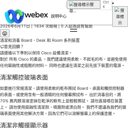
Ctrl
首頁
搜
K
/
尋
...
文章
說明中心
2026年6月11日 |
1834 次檢視 |
0 人認為這有幫助
清潔和消毒 Board、Desk 和 Room 系列裝置
意見回饋？
請遵循以下準則以保持 Cisco 設備清潔。
對於
所有 Cisco 的產品
，我們建議使用柔軟、不起毛的布，並避免使用
任何磨蝕性或粗糙的材料。 同時也建議在清潔之前先拔下裝置的電源。
清潔觸控玻璃表面
如要進行常規清潔，請使用柔軟的乾布擦拭 Board、桌面和觸控控制器
的表面，或使用含有一般酒精的任何螢幕擦拭布。 出於消毒目的，將
70% 異丙醇溶液塗抹在乾淨的軟布上並輕輕擦拭。 請勿直接噴在裝置
上。 請勿使用腐蝕性清潔劑、噴霧劑或漂白劑。 我們不建議為我們的玻
璃表面使用其他解決方案，因為它們可以溶解螢幕上的保護塗層。
清潔非觸摸顯示器