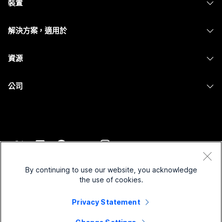
裝置
Meetings
Calling
耳機
Calling
解決方案，適用於
Meetings
攝影機
Messaging
教育
Messaging
資源
Desk 系列
螢幕共用
醫療保健
Slido
下載
Room 系列
公司
政府
Webinars
加入測驗會議
Board 系列
Cisco
財務
Events
線上課程
電話系列
聯絡技術支援
運動與娛樂
Contact Center
整合
配件
聯絡銷售人員
前線
CPaaS
協助工具
條款和條件
Webex 部落格
非營利
安全性
By continuing to use our website, you acknowledge
包容性
隱私權聲明
the use of cookies.
Webex 思想領導力
啟動
Control Hub
Cookie
即時和隨選網路研討會
Privacy Statement
Webex Merch Store
商標
混合式工作
Webex 社群
©
2026
Cisco 和/或其子公司。保留所有權利。
職業