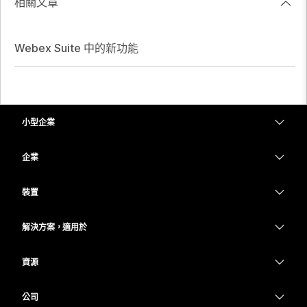
相關文章
Webex Suite 中的新功能
小型企業
定價
企業
Webex 應用程式
Webex Suite
裝置
Meetings
Calling
耳機
Calling
解決方案，適用於
Meetings
攝影機
教育
Messaging
Messaging
資源
Desk 系列
醫療保健
螢幕共用
下載
Slido
Room 系列
公司
政府