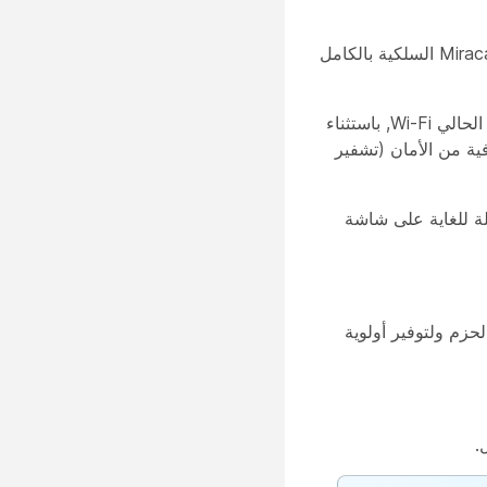
مع Miracast MS-MICE ، تحدث المشاركة عبر البنية التحتية الحالية (Wi-Fi أو Ethernet). يسمح MS-MICE أيضا بمشاركة Miracast السلكية بالكامل
يسمح MS-MICE باستخدام طيف Wi-Fi أكثر قابلية للتنبؤ حيث أن Wi-Fi Direct لا يتداخل بشكل عشوائي مع التخطيط الراديوي الحالي Wi-Fi, باستثناء
ودة الوسائط إلى أن تكون أعلى. يقدم MS-MICE أيضا طبقة إضافية من الأمان (تشفير
سية دقة 4K. يوفر هذا صورا مذهلة ومفصلة للغاية على شاشة
التحتية للتعامل مع رشقات الحزم ولتوفير أولوية