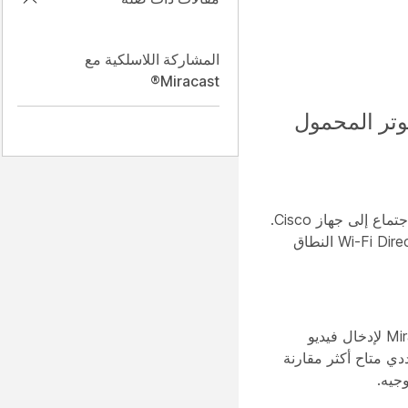
المشاركة اللاسلكية مع
Miracast®
كمبيوتر المحمول
عند التمكين ، يستخدم Miracast Wi-Fi Direct لإنشاء اتصال شبكة مباشر من الكمبيوتر المحمول الخاص بأحد المشاركين في الاجتماع إلى جهاز Cisco.
ليست هناك حاجة للاتصال بشبكة ضيف أو مؤسسة Wi-Fi حيث يستخدم الحل Wi-Fi Direct. تستخدم مشاركة Miracast على Wi-Fi Direct النطاق
القناة الافتراضية هي 2.4 جيجا هرتز. قم بتمكين قناة 5 جيجاهرتز عن طريق تكوين 36 أو 40 أو 44 أو 48 باستخدام قناة Miracast لإدخال فيديو
رض نطاق ترددي متاح أكثر مقارنة