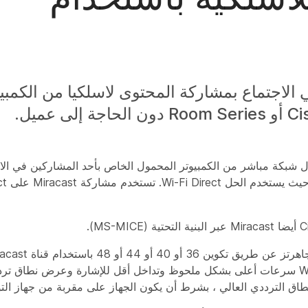
® للمشاركين في الاجتماع بمشاركة المحتوى لاسلكيا من ال
xConfiguration. توفر المشاركة عبر قناة 5 جيجاهرتز Wi-Fi سرعات أعلى بشكل ملحوظ وتداخل أقل للإشارة وع