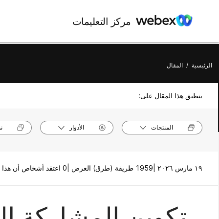
مركز التعليمات
الرئيسية
/
المقال
ينطبق هذا المقال على:
المنتجات
الأدوار
ن
١٩ مارس ٢٠٢٦ |
1959 طريقة (طرق) العرض |
0 اعتقد أشخاص أن هذا كان مفيدًا
تكوين المشاركة ال