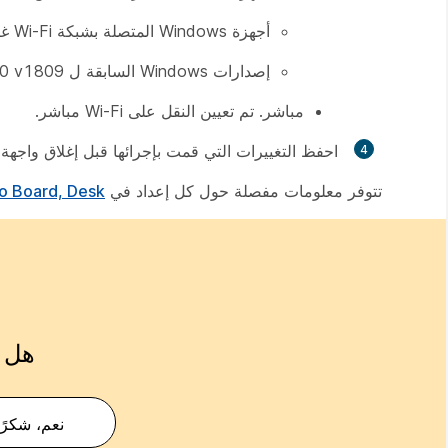
أجهزة Windows المتصلة بشبكة Wi-Fi غير مشفرة (WPA2/WPA3)
إصدارات Windows السابقة ل Windows 10 v1809
مباشر
. تم تعيين النقل على Wi-Fi مباشر.
احفظ
التغييرات التي قمت بإجرائها قبل إغلاق واجهة 
تتوفر معلومات مفصلة حول كل إعداد في
Cisco Board, Desk و m Series API
هل ك
نعم، شكرًا