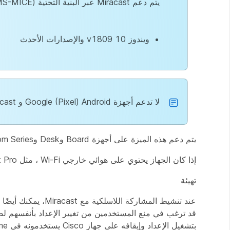
يتم دعم Miracast عبر البنية التحتية (MS-MICE) من خلال:
ويندوز 10 v1809 والإصدارات الأحدث
لا تدعم أجهزة Google (Pixel) Android و Chromebook Miracast.
يتم دعم هذه الميزة على أجهزة Board وDesk وRoom Series (إصدار الراديو) عند الاتصال بشبكة سلكية
إذا كان الجهاز يحتوي على هوائي خارجي Wi-Fi ، مثل Room Kit Pro ، فيجب تركيبه. يمكن للمستخدمين المشاركة من أجهزة Windows وAndroid.
تهيئة
عند تنشيط المشاركة 
قد ترغب في منع المستخدمين من تغيير الإعداد بأنفسهم ل
بتشغيل الإعداد وإيقافه على جهاز Cisco يستخدمونه في Home.