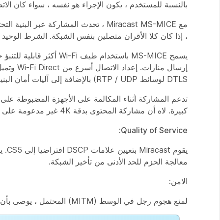
بالنسبة للمستخدم ، يكون الإجراء هو نفسه ، سواء كان الاتصال عبر Wi-Fi Direct أو 
، إذا كان كلا الأقران متصلين بنفس الشبكة. الشرط الوحيد هو أنه يجب تمكين Wi-Fi ع
DTLS لوسائط RTP / UDP) بالإضافة إلى آليات أمان البنية التحتية الحالية.
كبيرة. لاه أن مشاركة المحتوى بدقة 4K غير مدعومة على الأجهزة المعينة على Wi-Fi Direct.
Quality of Service:
معالجة الحزم للحد الأدنى من تأخير الشبكة.
الامن:
لمنع هجوم رجل في الوسط (MITM) المحتمل ، يوصى بأن توفر البنية التحتية للشبكة IPv4 ARP / IPv6 NDP لمكافحة الانتحال.