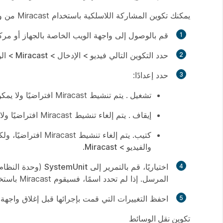
يمكنك تكوين المشاركة اللاسلكية باستخدام Miracast من واجهة الويب المحلية للجهاز، أو من لوحة التحكم:
قم بالوصول إلى واجهة الويب الخاصة بالجهاز أو مرك
حدد التكوين التالي
فيديو > الإدخال > Miracast > الوضع
حدد إعدادًا:
تشغيل
. يتم تنشيط Miracast افتراضيًا ولا يمكن للمستخدمين النهائيين إلغاء تنشيطه.
إيقاف
. يتم إلغاء تنشيط Miracast افتراضيًا ولا يمكن للمستخدمين النهائيين تنشيطه.
كتيب
. يتم إلغاء تنشيط Miracast افتراضيًا، ولكن يمكن للمستخدمين النهائيين تشغيله وإيقاف تشغيله من قائمة
والفيديو‬ > Miracast
.
اختياريًا، قم بالتمرير إلى
SystemUnit
(وحدة النظام
المرسل. إذا لم تحدد اسمًا، فسيقوم Miracast باستخدام DisplayName (اسم العرض) في Webex الخاص بالجهاز.
احفظ
التغييرات التي قمت بإجرائها قبل إغلاق واجهة 
تكوين نقل الوسائط