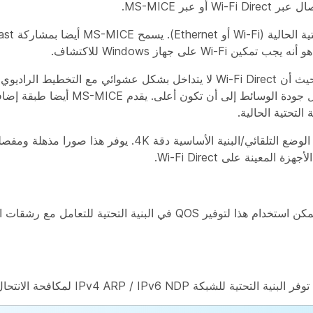
عبر MS-MICE.
لى جهاز Windows للاكتشاف.
إرسال منارات. إعداد الاتصال أسرع من Wi-Fi Direct وتميل ج
تدعم المشاركة أثناء المكالمة على الأجهزة المضبوطة على الوضع التلقائي/البنية الأسا
يقوم Miracast بتعيين علامات DSCP افتراضيا إلى CS5. يمكن استخدام هذا لتوفير QOS في البنية 