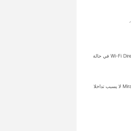
. يتم تعيين النقل إلى عبر البنية التحتية (Wi-Fi أو Ethernet) لأجهزة Windows، مع الرجوع التلقائي إلى Wi-Fi Direct في حالة
. تم ضبط النقل على MS-MICE فقط. (باستثناء منارات Miracast التي لا تزال تنبعث). يضمن أن Miracast لا يسبب تداخلا