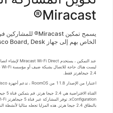
Miracast®
يسمح تمكين Miracast
الخاص بهم إلى جهاز Cisco Board, Desk أو Room Series دون الحاجة إلى عميل.
2.4 جيجاهرتز فقط.
اعتبارا من الإصدار 11.8 من RoomOS ، تدعم أجهزة Cisco أيضا Miracast عبر البنية التحتية (MS-MICE).
بالنطاق 2.4 جيجا هرتز. هذه المزايا تجعله مثاليا لأنشطة النطاق الترددي العالي ، بشرط أن يكون الجهاز على مقربة من جهاز التوجيه.