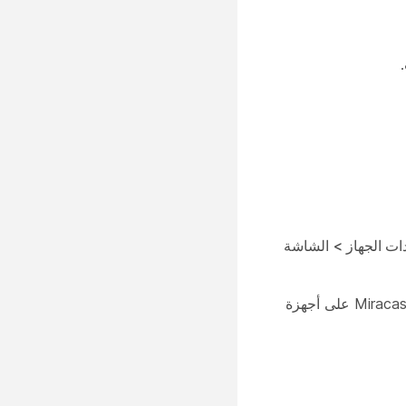
إعدادات الجهاز > ‏‫الشاشة
(اسم البث) كما يظهر في قائمة فحص Miracast على أجهزة