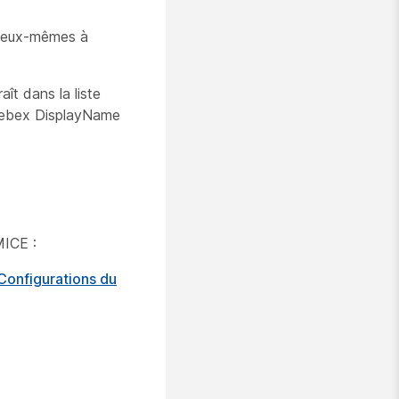
er eux-mêmes à
raît dans la liste
e Webex DisplayName
MICE :
Configurations du