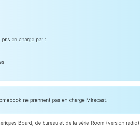
pris en charge par :
es
hromebook ne prennent pas en charge Miracast.
hériques Board, de bureau et de la série Room (version radio) 