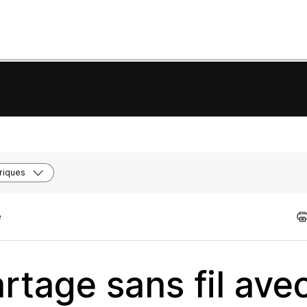
riques
e
rtage sans fil ave