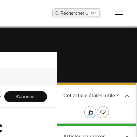
Rechercher
...
⌘K
Cet article était-il utile ?
S’abonner
c
Articles connexes