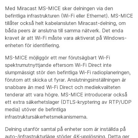
Med Miracast MS-MICE sker delningen via den
befintliga infrastrukturen (Wi-Fi eller Ethernet). MS-MICE
tillåter också helt kabelansluten Miracast-delning, om
båda peers är anslutna till samma nätverk. Det enda
kravet är att Wi-Fi måste vara aktiverat på Windows-
enheten för identifiering.
MS-MICE möjliggör ett mer förutsägbart Wi-Fi
spektrumutnyttjande eftersom Wi-Fi Direct inte
slumpmässigt stör den befintliga Wi-Fi radioplaneringen,
förutom att skicka ut fyrar. Anslutningsinställningen är
snabbare än med Wi-Fi Direct och mediekvaliteten
tenderar att vara högre. MS-MICE introducerar också
ett extra säkerhetslager (DTLS-kryptering av RTP/UDP
media) utöver de befintliga
infrastruktursäkerhetsmekanismerna.
Delning utanför samtal på enheter som är inställda på
auto-/infrastrukturläge stöder 4K-upplösning. Detta ger