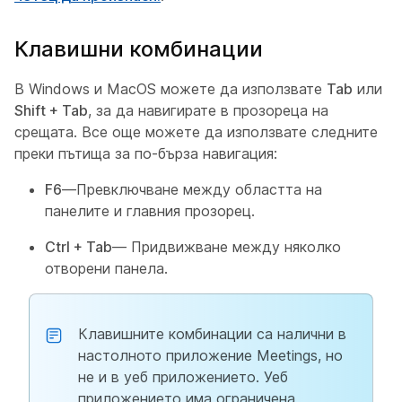
Клавишни комбинации
В Windows и MacOS можете да използвате
Tab
или
Shift + Tab
, за да навигирате в прозореца на
срещата. Все още можете да използвате следните
преки пътища за по-бърза навигация:
F6
—Превключване между областта на
панелите и главния прозорец.
Ctrl + Tab
— Придвижване между няколко
отворени панела.
Клавишните комбинации са налични в
настолното приложение Meetings, но
не и в уеб приложението. Уеб
приложението има ограничена