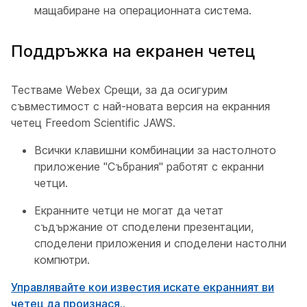
мащабиране на операционната система.
Поддръжка на екранен четец
Тестваме Webex Срещи, за да осигурим
съвместимост с най-новата версия на екранния
четец Freedom Scientific JAWS.
Всички клавишни комбинации за настолното
приложение "Събрания" работят с екранни
четци.
Екранните четци не могат да четат
съдържание от споделени презентации,
споделени приложения и споделени настолни
компютри.
Управлявайте кои известия искате екранният ви
четец да произнася.
.