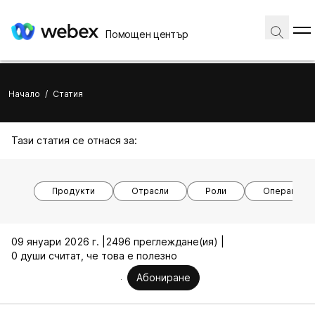
Помощен център
Начало
/
Статия
Тази статия се отнася за:
Продукти
Отрасли
Роли
Операционн
09 януари 2026 г. |
2496 преглеждане(ия) |
0 души считат, че това е полезно
Абониране