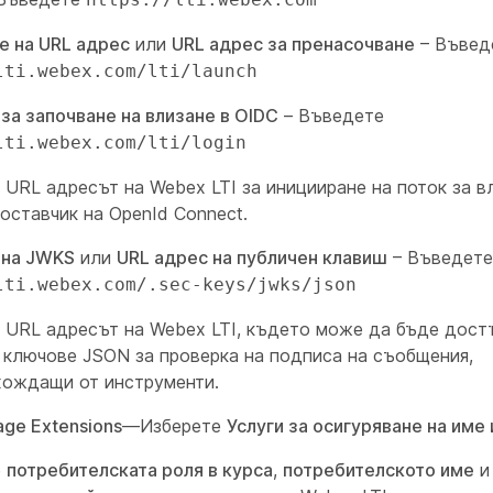
е на URL адрес
или
URL адрес за пренасочване
– Въвед
lti.webex.com/lti/launch
за започване на влизане в OIDC
– Въведете
lti.webex.com/lti/login
 URL адресът на Webex LTI за иницииране на поток за в
оставчик на OpenId Connect.
 на JWKS
или
URL адрес на публичен клавиш
– Въведете
lti.webex.com/.sec-keys/jwks/json
е URL адресът на Webex LTI, където може да бъде дост
 ключове JSON за проверка на подписа на съобщения,
хождащи от инструменти.
age Extensions
—Изберете
Услуги за осигуряване на име 
е
потребителската роля в курса
,
потребителското име
и