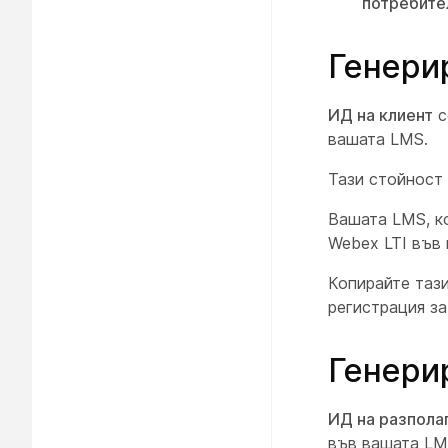
потребите
Генери
ИД на клиент
с
вашата LMS.
Тази стойност
Вашата LMS, к
Webex LTI във
Копирайте тази
регистрация за
Генери
ИД на разпола
във вашата LMS