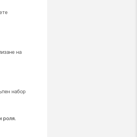
ете
лизане на
ъпен набор
и роля
.