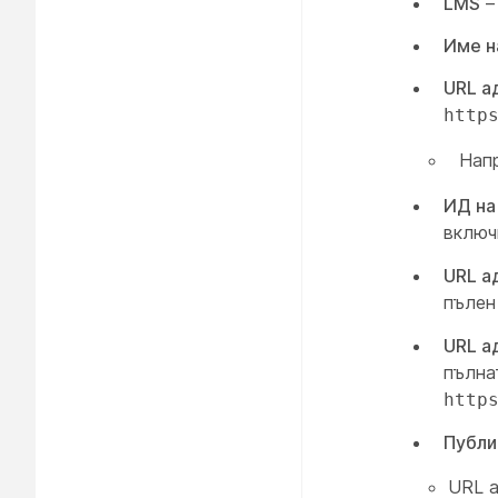
LMS
– 
Име н
URL а
http
Нап
ИД на
вклю
URL а
пълен
URL а
пълна
http
Публи
URL а