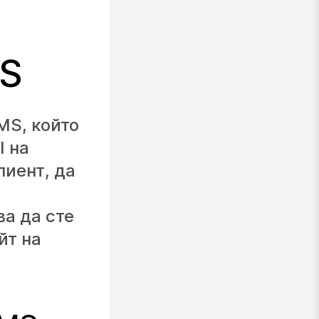
MS
MS, който
I на
лиент, да
ва да сте
йт на