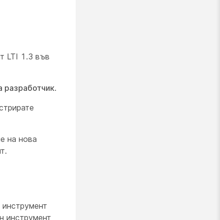
 LTI 1.3 във
а разработчик
.
стрирате
е на нова
т.
3 инструмент
ен инструмент