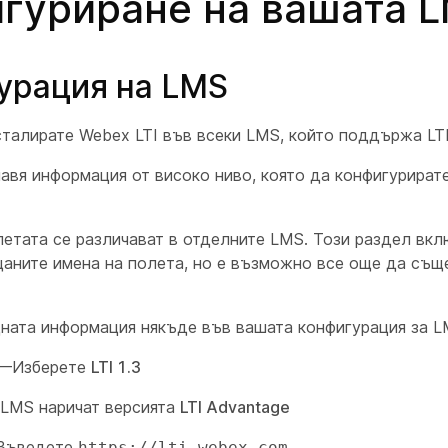
гуриране на вашата 
урация на LMS
талирате Webex LTI във всеки LMS, който поддържа LTI
авя информация от високо ниво, която да конфигурират
етата се различават в отделните LMS. Този раздел вкл
щаните имена на полета, но е възможно все още да същ
ната информация някъде във вашата конфигурация за L
—Изберете
LTI 1.3
 LMS наричат версията
LTI Advantage
Въведете
https://lti.webex.com