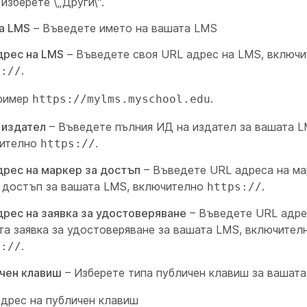
изберете \„Други\“.
а LMS
– Въведете името на вашата LMS
дрес на LMS
– Въведете своя URL адрес на LMS, включ
.
s://
ример
.
https://mylms.myschool.edu
 издател
– Въведете пълния ИД на издател за вашата L
чително
.
https://
дрес на маркер за достъп
– Въведете URL адреса на ма
 достъп за вашата LMS, включително
.
https://
дрес на заявка за удостоверяване
– Въведете URL адре
та заявка за удостоверяване за вашата LMS, включител
.
s://
чен клавиш
– Изберете типа публичен клавиш за вашата
дрес на публичен клавиш