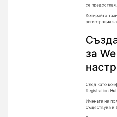
се предоставя.
Копирайте тази
регистрация за
Създа
за We
настр
След като конф
Registration Hu
Имената на по
съществува в 