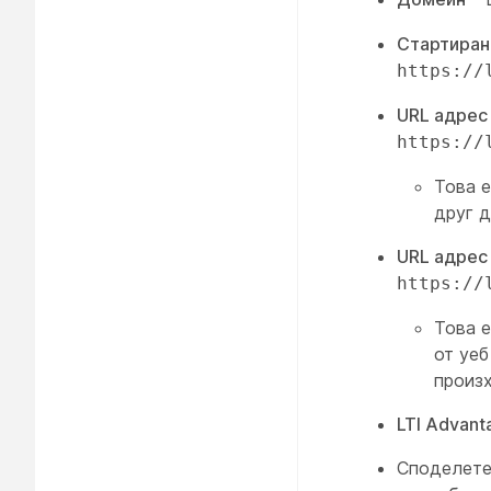
Стартиран
https://
URL адрес 
https://
Това е
друг д
URL адрес
https://
Това 
от уеб
произ
LTI Advant
Споделет