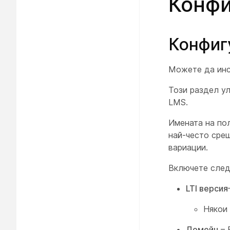
Конфи
Конфиг
Можете да инс
Този раздел ул
LMS.
Имената на пол
най-често сре
вариации.
Включете след
LTI версия
Някои
Домейн
– 