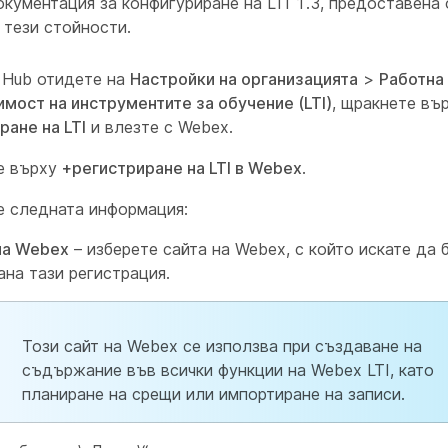
кументация за конфигуриране на LTI 1.3, предоставена
 тези стойности.
l Hub отидете на
Настройки на организацията
>
Работна
мост на инструментите за обучение (LTI)
, щракнете въ
ране на LTI
и влезте с Webex.
е върху
+регистриране на LTI в Webex
.
 следната информация:
на Webex
– изберете сайта на Webex, с който искате да 
ана тази регистрация.
Този сайт на Webex се използва при създаване на
съдържание във всички функции на Webex LTI, като
планиране на срещи или импортиране на записи.