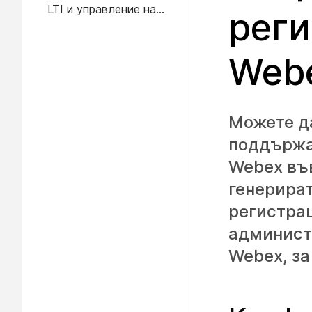
LTI и управление на
сайт
реги
настройките за курсове
Webe
Можете да
поддържа 
Webex във
генерират
регистрац
администр
Webex, за