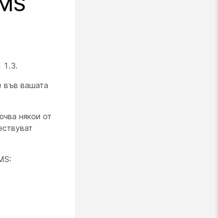
LMS
 1.3.
е във вашата
ючва някои от
ествуват
MS: