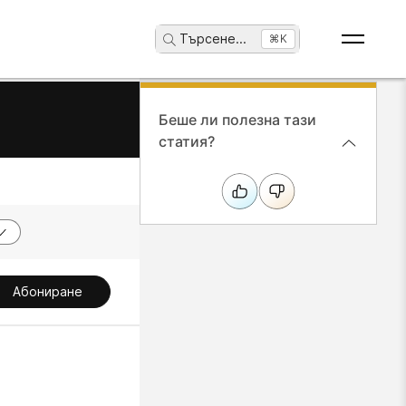
Търсене
...
⌘K
Беше ли полезна тази
статия?
Абониране