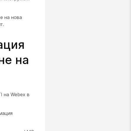
е на нова
т.
ация
не на
I на Webex в
мация