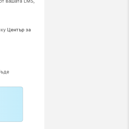
 от вашата LMS,
рху
Център за
бъде