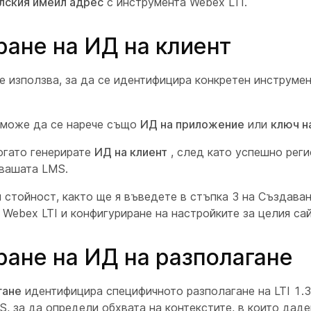
лския имейл адрес
с инструмента Webex LTI.
ране на ИД на клиент
е използва, за да се идентифицира конкретен инструмент
 може да се нарече също
ИД на приложение
или
ключ н
огато генерирате
ИД на клиент
, след като успешно реги
 вашата LMS.
 стойност, както ще я въведете в стъпка 3 на
Създаван
 Webex LTI и конфигуриране на настройките за целия сай
ране на ИД на разполагане
гане
идентифицира специфичното разполагане на LTI 1.
, за да определи обхвата на контекстите, в които дад