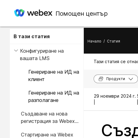
Помощен център
В тази статия
Начало
/
Статия
Конфигуриране на
вашата LMS
Тази статия се отнас
Генериране на ИД на
клиент
Продукти
Генериране на ИД на
29 ноември 2024 г.
разполагане
|
Създаване на нова
регистрация за Webex
Създ
LTI и конфигуриране на
Стартиране на Webex
настройки за целия