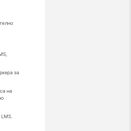
ително
MS,
ркера за
са на
но
 LMS.