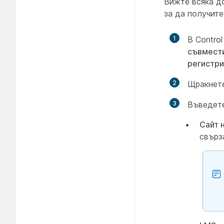
Вижте всяка до
за да получите
1
В Contro
съвмести
регистри
2
Щракнет
3
Въведете
Сайт 
свърз