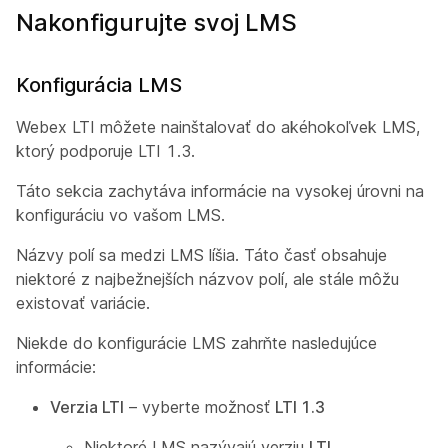
Nakonfigurujte svoj LMS
Konfigurácia LMS
Webex LTI môžete nainštalovať do akéhokoľvek LMS,
ktorý podporuje LTI 1.3.
Táto sekcia zachytáva informácie na vysokej úrovni na
konfiguráciu vo vašom LMS.
Názvy polí sa medzi LMS líšia. Táto časť obsahuje
niektoré z najbežnejších názvov polí, ale stále môžu
existovať variácie.
Niekde do konfigurácie LMS zahrňte nasledujúce
informácie:
Verzia LTI
– vyberte možnosť
LTI 1.3
Niektoré LMS nazývajú verziu
LTI