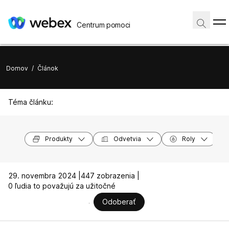
Centrum pomoci
Domov
/
Článok
Téma článku:
Produkty
Odvetvia
Roly
29. novembra 2024 |
447 zobrazenia |
0 ľudia to považujú za užitočné
Odoberať