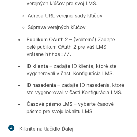
verejných kľúčov pre svoj LMS.
Adresa URL verejnej sady kľúčov
Súprava verejných kľúčov
Publikum OAuth 2
– (Voliteľné) Zadajte
celé publikum OAuth 2 pre váš LMS
vrátane
.
https://
ID klienta
– zadajte ID klienta, ktoré ste
vygenerovali v časti
Konfigurácia LMS
.
ID nasadenia
– zadajte ID nasadenia, ktoré
ste vygenerovali v časti
Konfigurácia LMS
.
Časové pásmo LMS
– vyberte časové
pásmo pre svoju lokalitu LMS.
4
Kliknite na tlačidlo
Ďalej
.