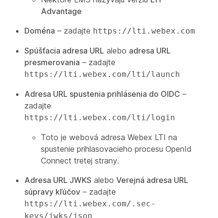
Advantage
Doména
– zadajte
https://lti.webex.com
Spúšťacia adresa URL
alebo
adresa URL
presmerovania
– zadajte
https://lti.webex.com/lti/launch
Adresa URL spustenia prihlásenia do OIDC
–
zadajte
https://lti.webex.com/lti/login
Toto je webová adresa Webex LTI na
spustenie prihlasovacieho procesu OpenId
Connect tretej strany.
Adresa URL JWKS
alebo
Verejná adresa URL
súpravy kľúčov
– zadajte
https://lti.webex.com/.sec-
keys/jwks/json