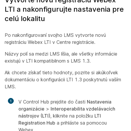
LTI a nakonfigurujte nastavenia pre
celú lokalitu
Po nakonfigurovaní svojho LMS vytvorte novú
registráciu Webex LTI v
Centre registrácie
.
Názvy polí sa medzi LMS líšia, ale všetky informácie
existujú v LTI kompatibilnom s LMS 1.3.
Ak chcete získať tieto hodnoty, pozrite si akúkoľvek
dokumentáciu o konfigurácii LTI 1.3 poskytnutú vaším
LMS.
1
V Control Hub prejdite do časti
Nastavenia
organizácie
>
Interoperabilita vzdelávacích
nástrojov (LTI)
, kliknite na položku
LTI
Registration Hub
a prihláste sa pomocou
Webex.