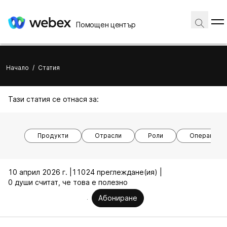
Помощен център
Начало
/
Статия
Тази статия се отнася за:
Продукти
Отрасли
Роли
Операционн
10 април 2026 г. |
11024 преглеждане(ия) |
0 души считат, че това е полезно
Абониране