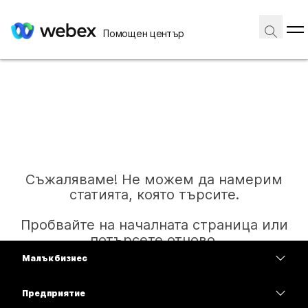
Помощен център
Съжаляваме! Не можем да намерим
статията, която търсите.
Пробвайте на началната страница или
потърсете отново.
Малък бизнес
Цени
Предприятие
Начало