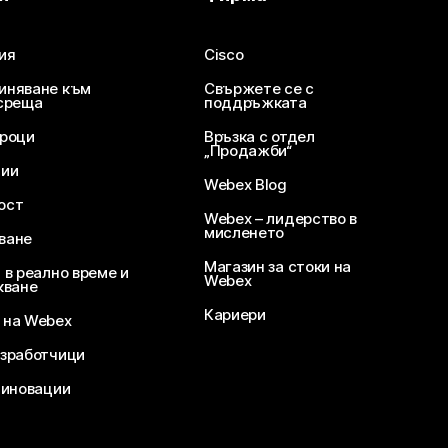
ия
Cisco
иняване към
Свържете се с
среща
поддръжката
уроци
Връзка с отдел
„Продажби“
ции
Webex Blog
ост
Webex – лидерство в
мисленето
ване
Магазин за стоки на
 в реално време и
Webex
кване
Кариери
 на Webex
зработчици
 иновации