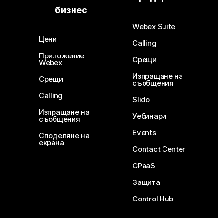
бизнес
Webex Suite
Цени
Calling
Приложение
Срещи
Webex
Изпращане на
Срещи
съобщения
Calling
Slido
Изпращане на
Уебинари
съобщения
Events
Споделяне на
екрана
Contact Center
CPaaS
Защита
Control Hub