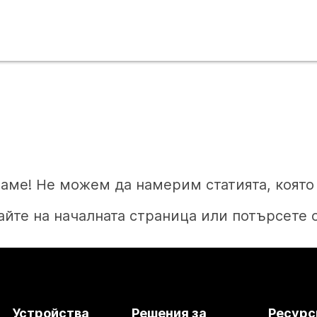
аме! Не можем да намерим статията, която 
йте на началната страница или потърсете 
Начало
Устройства
Решения за
Ресурс
Нуждаете се от отговор?