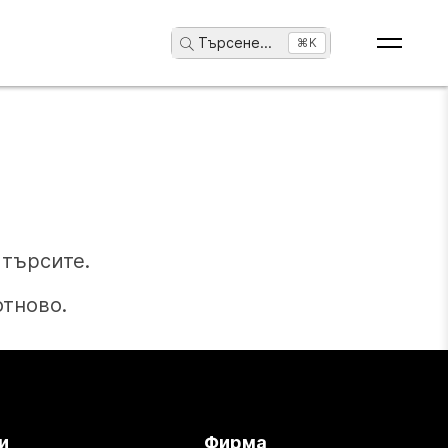
Търсене
...
⌘K
търсите.
отново.
и
Фирма