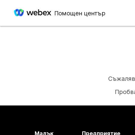
Помощен център
Съжаляв
Пробва
Малък
Предприятие