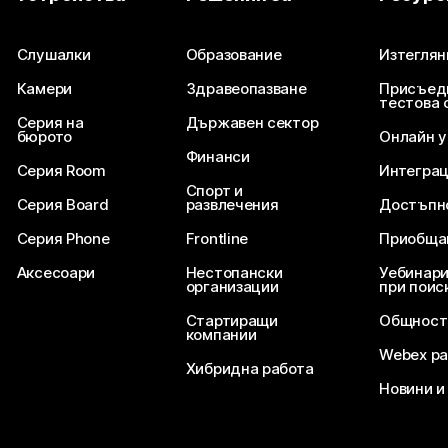
Изпратете въпрос
Слушалки
Образование
Изтеглян
Камери
Здравеопазване
Присъед
тестова 
Серия на
Държавен сектор
бюрото
Онлайн 
Финанси
Серия Room
Интегра
Спорт и
Серия Board
развлечения
Достъпн
Серия Phone
Frontline
Приобща
Аксесоари
Нестопански
Уебинари
организации
при поис
Стартиращи
Общност
компании
Webex ра
Хибридна работа
Новини и