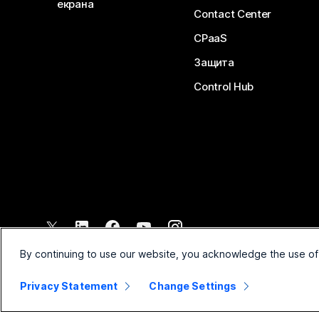
екрана
Contact Center
CPaaS
Защита
Control Hub
©
2026
Cisco и/или техните филиали. Всички права запазени.
By continuing to use our website, you acknowledge the use of
Privacy Statement
Change Settings