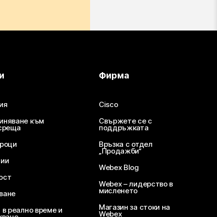
и
Фирма
ия
Cisco
иняване към
Свържете се с
среща
поддръжката
уроци
Връзка с отдел
„Продажби“
ции
Webex Blog
ост
Webex – лидерство в
мисленето
ване
Магазин за стоки на
 в реално време и
Webex
кване