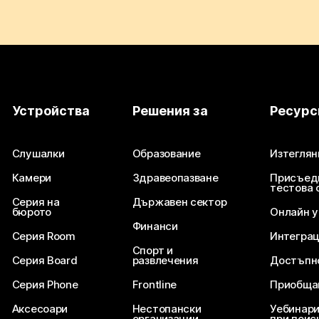
Устройства
Решения за
Ресурс
Слушалки
Образование
Изтеглян
Камери
Здравеопазване
Присъед
тестова 
Серия на
Държавен сектор
бюрото
Онлайн 
Финанси
Серия Room
Интегра
Спорт и
Серия Board
развлечения
Достъпн
Серия Phone
Frontline
Приобща
Аксесоари
Нестопански
Уебинари
организации
при поис