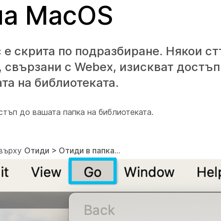
на MacOS
 е скрита по подразбиране. Някои ст
, свързани с Webex, изискват достъп
та на библиотеката.
стъп до вашата папка на библиотеката.
 върху
Отиди > Отиди в папка...