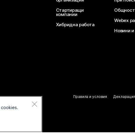
Стартиращи
Общност
компании
Webex ра
Хибридна работа
Новини и
Правила и условия
Декларация
 cookies.