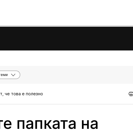
теми
т, че това е полезно
е папката на