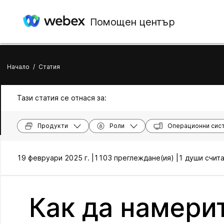
Помощен център
Начало
/
Статия
Тази статия се отнася за:
Продукти
Роли
Операционни сис
19 февруари 2025 г. |
1103 преглеждане(ия) |
1 души счита
Как да намерит