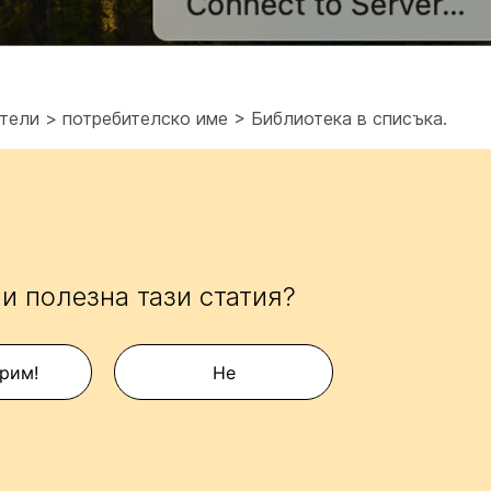
тели > потребителско име > Библиотека
в списъка.
и полезна тази статия?
рим!
Не