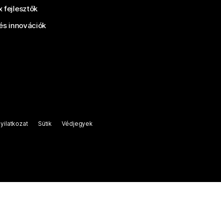
 fejlesztők
és innovációk
yilatkozat
Sütik
Védjegyek