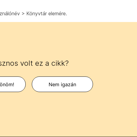
sználónév > Könyvtár
elemére.
znos volt ez a cikk?
zönöm!
Nem igazán