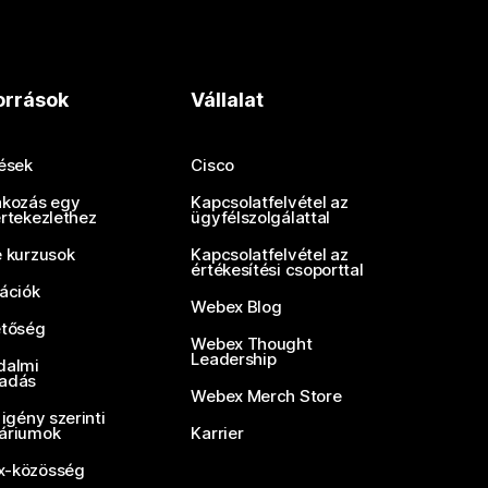
orrások
Vállalat
tések
Cisco
akozás egy
Kapcsolatfelvétel az
értekezlethez
ügyfélszolgálattal
e kurzusok
Kapcsolatfelvétel az
értékesítési csoporttal
rációk
Webex Blog
etőség
Webex Thought
Leadership
dalmi
adás
Webex Merch Store
 igény szerinti
áriumok
Karrier
-közösség