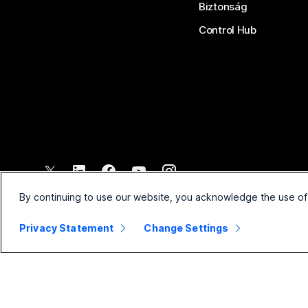
Biztonság
Control Hub
©
2026
Cisco és/vagy társvállalatai. Minden jog fenntartva.
By continuing to use our website, you acknowledge the use of
Privacy Statement
Change Settings