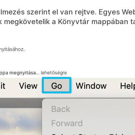
mezés szerint el van rejtve. Egyes We
ek megkövetelik a Könyvtár mappában t
nyitásához.
ppa megnyitása...
lehetőségre