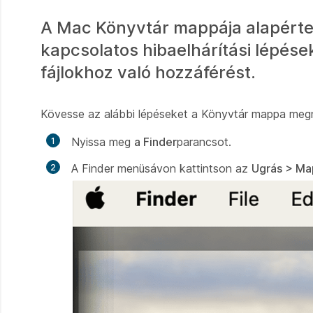
A Mac Könyvtár mappája alapértel
kapcsolatos hibaelhárítási lépés
fájlokhoz való hozzáférést.
Kövesse az alábbi lépéseket a Könyvtár mappa meg
Nyissa meg
a Finder
parancsot.
A Finder menüsávon kattintson az
Ugrás > Ma