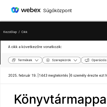
Súgóközpont
Kezdőlap
/
Cikk
A cikk a következőre vonatkozik:
Termékek
Szerepkörök
Operációs
2025. február 19. |
1443 megtekintés |
6 személy érezte ezt 
Könyvtármappa