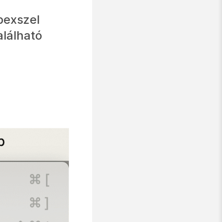
bexszel
alálható