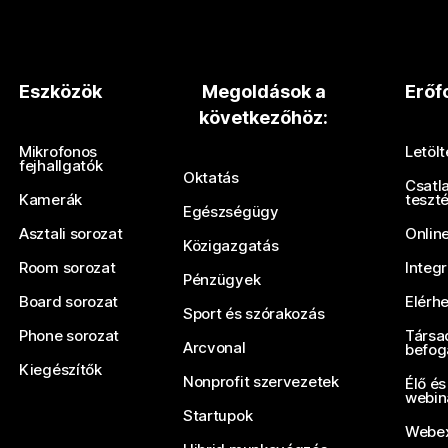
Eszközök
Megoldások a
Erőf
következőhöz:
Mikrofonos
Letöl
fejhallgatók
Oktatás
Csatl
Kamerák
teszt
Egészségügy
Asztali sorozat
Onlin
Közigazgatás
Room sorozat
Integ
Pénzügyek
Board sorozat
Elérh
Sport és szórakozás
Phone sorozat
Társa
Arcvonal
befog
Kiegészítők
Nonprofit szervezetek
Élő és
webin
Startupok
Webex