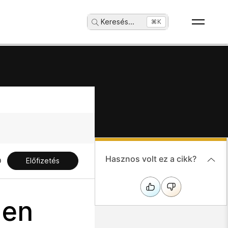
Keresés
...
⌘K
Hasznos volt ez a cikk?
Előfizetés
-en