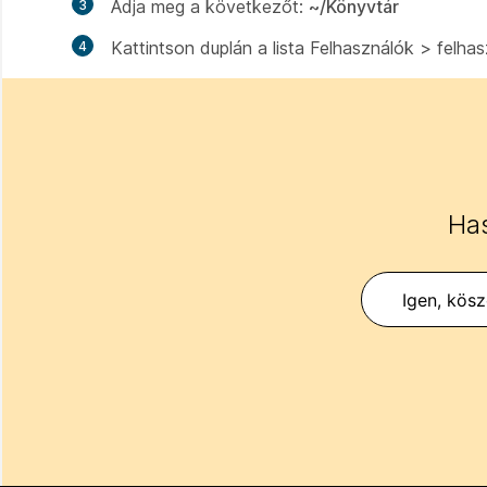
Adja meg a következőt:
~/Könyvtár
Kattintson duplán a lista
Felhasználók > felha
Has
Igen, kös