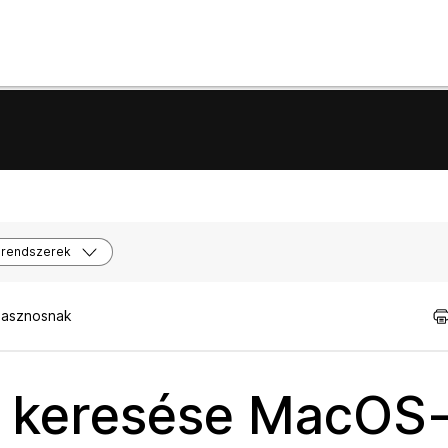
 rendszerek
hasznosnak
 keresése MacOS