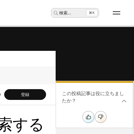
検索
...
⌘K
この投稿記事は役に立ちまし
登録
たか？
検索する