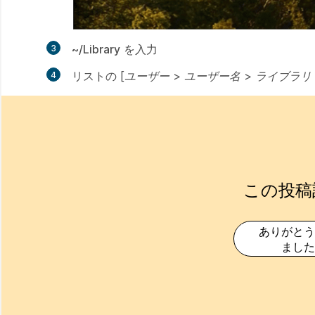
~/Library
を入力
リストの [
ユーザー > ユーザー名 > ライブラリ
この投稿
ありがとう
ました