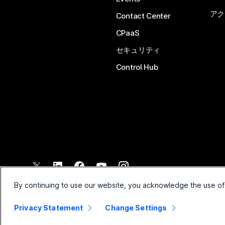
アク
Contact Center
CPaaS
セキュリティ
Control Hub
©
2026
Cisco and/or its affiliates. All rights reserved.
By continuing to use our website, you acknowledge the use of
Privacy Statement
Change Settings