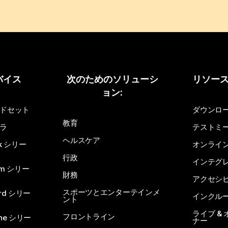
バイス
次のためのソリューシ
リソー
ョン:
ドセット
ダウンロ
教育
ラ
テストミ
ヘルスケア
sk シリー
オンライ
行政
インテグ
om シリー
財務
アクセシ
スポーツとエンターテインメ
rd シリー
インクル
ント
ライブ &
フロントライン
one シリー
ナー