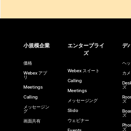
小規模企業
エンタープライ
デ
ズ
価格
ヘッ
Webex スイート
Webex アプ
カメ
リ
Calling
De
Meetings
ズ
Meetings
Calling
Ro
メッセージング
ズ
メッセージン
Slido
グ
Boa
ズ
ウェビナー
画面共有
Ph
ズ
Events