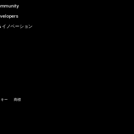
ommunity
velopers
& イノベーション
ッキー
商標