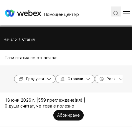
Помощен център
Начало
/
Статия
Тази статия се отнася за:
Продукти
Отрасли
Роли
18 юни 2026 г. |
559 преглеждане(ия) |
0 души считат, че това е полезно
Абониране