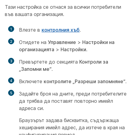
Тази настройка се отнася за всички потребители
във вашата организация.
1
Влезте в
контролния хъб
.
2
Отидете на
Управление
>
Настройки на
организацията
>
Настройки
.
3
Превъртете до секцията
Контроли за
„Запомни ме“
.
4
Включете
контролите „Разреши запомняне“
.
5
Задайте броя на дните, преди потребителите
да трябва да поставят повторно имейл
адреса си.
Браузърът задава бисквитка, съдържаща
хеширания имейл адрес, да изтече в края на
конфигурирания период.