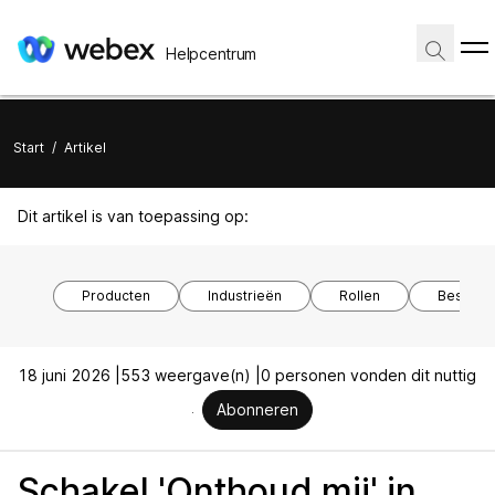
Helpcentrum
Start
/
Artikel
Dit artikel is van toepassing op:
Producten
Industrieën
Rollen
Besturi
18 juni 2026 |
553 weergave(n) |
0 personen vonden dit nuttig
Abonneren
Schakel 'Onthoud mij' in