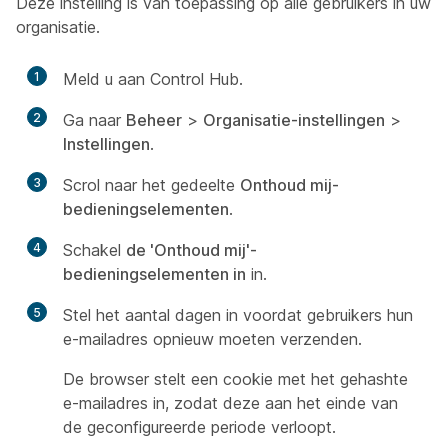
Deze instelling is van toepassing op alle gebruikers in uw
organisatie.
1
Meld u aan Control Hub.
2
Ga naar
Beheer
>
Organisatie-instellingen
>
Instellingen
.
3
Scrol naar het gedeelte
Onthoud mij-
bedieningselementen
.
4
Schakel
de 'Onthoud mij'-
bedieningselementen in
in.
5
Stel het aantal dagen in voordat gebruikers hun
e-mailadres opnieuw moeten verzenden.
De browser stelt een cookie met het gehashte
e-mailadres in, zodat deze aan het einde van
de geconfigureerde periode verloopt.