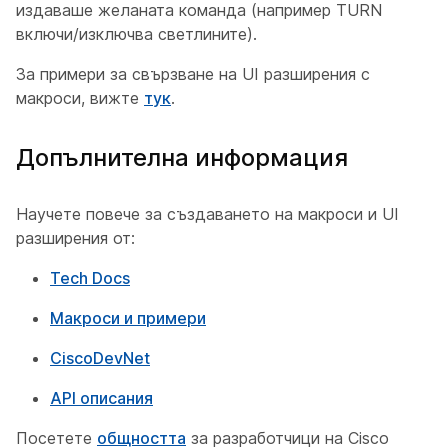
издаваше желаната команда (например TURN
включи/изключва светлините).
За примери за свързване на UI разширения с
макроси, вижте
тук
.
Допълнителна информация
Научете повече за създаването на макроси и UI
разширения от:
Tech Docs
Макроси и примери
CiscoDevNet
API описания
Посетете
общността
за разработчици на Cisco