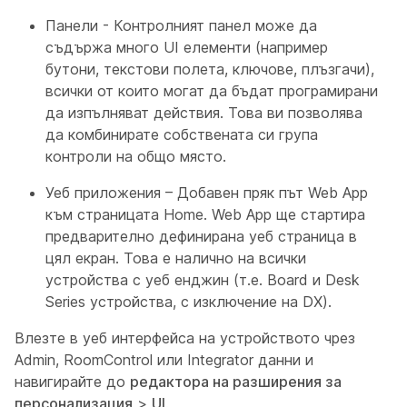
Панели - Контролният панел може да
съдържа много UI елементи (например
бутони, текстови полета, ключове, плъзгачи),
всички от които могат да бъдат програмирани
да изпълняват действия. Това ви позволява
да комбинирате собствената си група
контроли на общо място.
Уеб приложения – Добавен пряк път Web App
към страницата Home. Web App ще стартира
предварително дефинирана уеб страница в
цял екран. Това е налично на всички
устройства с уеб енджин (т.е. Board и Desk
Series устройства, с изключение на DX).
Влезте в уеб интерфейса на устройството чрез
Admin, RoomControl
или
Integrator
данни и
навигирайте до
редактора на разширения за
персонализация
>
UI
.