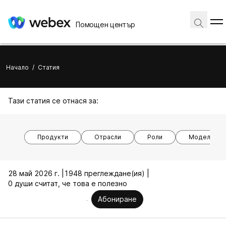
Помощен център
Начало
/
Статия
Тази статия се отнася за:
Продукти
Отрасли
Роли
Модели на 
28 май 2026 г. |
1948 преглеждане(ия) |
0 души считат, че това е полезно
Абониране