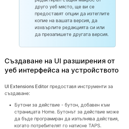
друго уеб място, ще ви се
предоставят опции да изтеглите
копие на вашата версия, да
изхвърлите редакцията си или
да презапишете другата версия.
Създаване на UI разширения от
уеб интерфейса на устройството
UI Extensions Editor
предоставя инструменти за
създаване:
Бутони за действие - бутон, добавен към
страницата Home. Бутонът за действие може
да бъде програмиран да изпълнява действия,
когато потребителят го натисне TAPS.