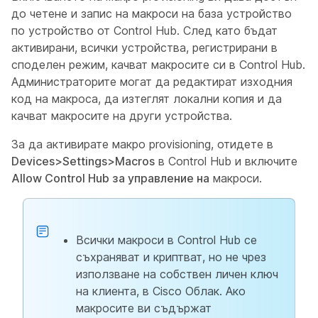
до четене и запис на макроси на база устройство
по устройство от Control Hub. След като бъдат
активирани, всички устройства, регистрирани в
споделен режим, качват макросите си в Control Hub.
Администраторите могат да редактират изходния
код на макроса, да изтеглят локални копия и да
качват макросите на други устройства.
За да активирате макро provisioning, отидете в
Devices>Settings>Macros
в Control Hub и включите
Allow Control Hub за управление на
макроси.
Всички макроси в Control Hub се
съхраняват и криптват, но не чрез
използване на собствен личен ключ
на клиента, в Cisco Облак. Ако
макросите ви съдържат