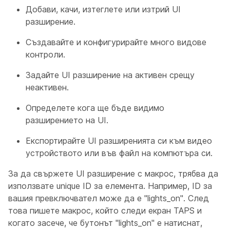
Добави, качи, изтеглете или изтрий UI
разширение.
Създавайте и конфигурирайте много видове
контроли.
Задайте UI разширение на активен срещу
неактивен.
Определете кога ще бъде видимо
разширението на UI.
Експортирайте UI разширенията си към видео
устройството или във файл на компютъра си.
За да свържете UI разширение с макрос, трябва да
използвате unique
ID
за елемента. Например, ID за
вашия превключвател може да е "lights_on". След
това пишете макрос, който следи екран TAPS и
когато засече, че бутонът "lights_on" е натиснат,