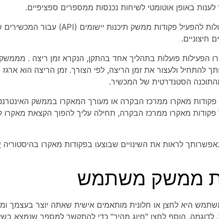
ענות באופן אוטומטי לשיחות נכנסות ממספרים ספציפיים.
פקודות מאקרו יכולות להפעיל פקודות ממשק תיכנות י
 חיצוניים.
ו הפעילות פועלות בתהליך אחד בהתקן, הנקרא זמן ריצה
. מממשק 
 להתחיל ולעצור את זמן הריצה, לפי הצורך. זמן הריצה הוא ארגז ח
התוכנה הסטנדרטית של המכשיר.
פקודות מאקרו ממרכז הבקרה או
מעורך
המאקרו בממשק האינטרנט 
פקודות מאקרו ממרכז הבקרה, תחילה עליך להפוך הקצאת מאקרו לז
פשרותך לראות את השינויים שבוצעו בפקודות מאקרו בהיסטוריה
ש
ת ממשק משתמש
מש היא לחצן או חלונית מותאמים אישית שאתה יוצר בעצמך ומו
לדוגמה, הוסף לחצן "חיוג מהיר" כדי להתקשר למספר שנמצא בשימ