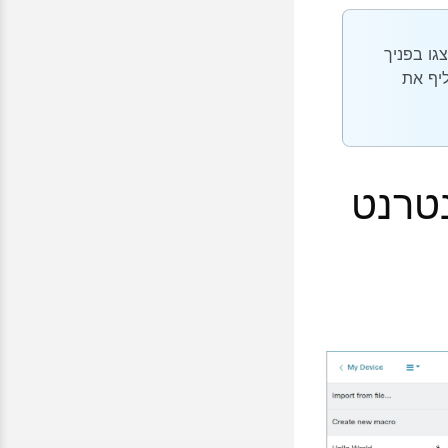
גו בפניך
יף את
טרנט