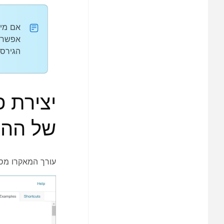
אם מיש
אפשרוי
הגירס
יצירת 
של ההת
עורך
המאקרו מספק