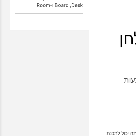
Desk‏, Board ו-Room
B, שולחן
עות
מה, אתה יכול לתכנת