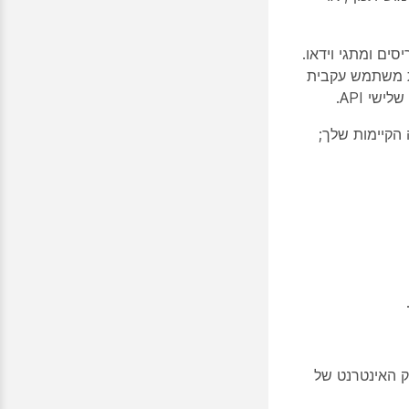
ים ומתגי וידאו.
ית משתמש עקבית
י API.
הקיימות שלך;
האינטרנט של