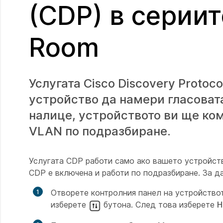
(CDP) в сериит
Room
Услугата Cisco Discovery Protoc
устройство да намери гласовата
налице, устройството ви ще ко
VLAN по подразбиране.
Услугата CDP работи само ако вашето устройств
CDP е включена и работи по подразбиране. За д
Отворете контролния панел на устройствот
изберете
бутона. След това изберете
Н