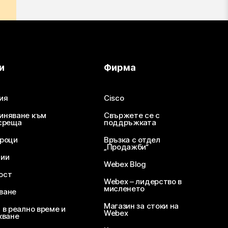
и
Фирма
ия
Cisco
иняване към
Свържете се с
среща
поддръжката
уроци
Връзка с отдел
„Продажби“
ции
Webex Blog
ост
Webex – лидерство в
мисленето
ване
Магазин за стоки на
 в реално време и
Webex
кване