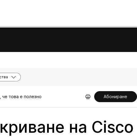
ства
, че това е полезно
Абониране
криване на Cisco