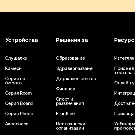
Устройства
Решения за
Ресурс
Слушалки
Образование
Изтеглян
Камери
Здравеопазване
Присъед
тестова 
Серия на
Държавен сектор
бюрото
Онлайн 
Финанси
Серия Room
Интегра
Спорт и
Серия Board
развлечения
Достъпн
Серия Phone
Frontline
Приобща
Аксесоари
Нестопански
Уебинари
организации
при поис