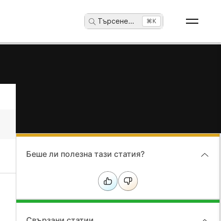
Търсене
...
⌘K
Беше ли полезна тази статия?
Свързани статии