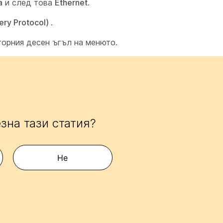
а
и след това
Ethernet
.
ery Protocol)
.
горния десен ъгъл на менюто.
зна тази статия?
Не