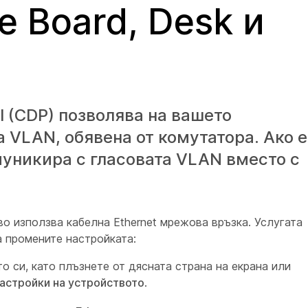
е Board, Desk и
ol (CDP) позволява на вашето
 VLAN, обявена от комутатора. Ако е
муникира с гласовата VLAN вместо с
о използва кабелна Ethernet мрежова връзка. Услугата
а промените настройката:
о си, като плъзнете от дясната страна на екрана или
астройки на устройството
.