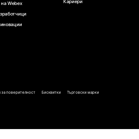
Кариери
 на Webex
зработчици
 иновации
 за поверителност
Бисквитки
Търговски марки