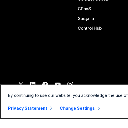
CPaaS
Защита
Control Hub
©
2026
Cisco и/или техните филиали. Всички права запазени.
By continuing to use our website, you acknowledge the use of
Privacy Statement
Change Settings