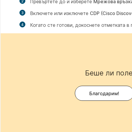
Превъртете до и изберете
Мрежова връзк
Включете или изключете
CDP (Cisco Discov
Когато сте готови, докоснете отметката в 
Беше ли поле
Благодарим!