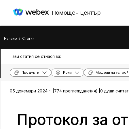
Помощен център
Начало
/
Статия
Тази статия се отнася за:
Продукти
Роли
Модели на устрой
05 декември 2024 г. |
774 преглеждане(ия) |
0 души считат
Протокол за от