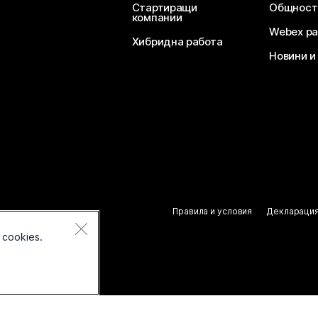
Стартиращи
Общност
компании
Webex ра
Хибридна работа
Новини и
Правила и условия
Декларация
 cookies.