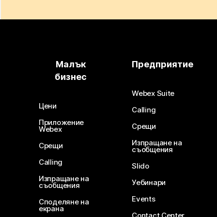
Малък
Предприятие
бизнес
Webex Suite
Цени
Calling
Приложение
Срещи
Webex
Изпращане на
Срещи
съобщения
Calling
Slido
Изпращане на
Уебинари
съобщения
Events
Споделяне на
екрана
Contact Center