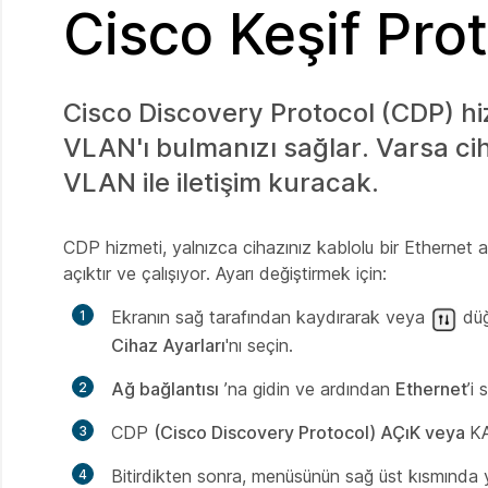
Cisco Keşif Pro
Cisco Discovery Protocol (CDP) hizm
VLAN'ı bulmanızı sağlar. Varsa cih
VLAN ile iletişim kuracak.
CDP hizmeti, yalnızca cihazınız kablolu bir Ethernet ağ
açıktır ve çalışıyor. Ayarı değiştirmek için:
Ekranın sağ tarafından kaydırarak veya
düğ
Cihaz Ayarları
'nı seçin.
Ağ bağlantısı
’na gidin ve ardından
Ethernet
’i 
CDP
(Cisco Discovery Protocol) AÇıK veya
KA
Bitirdikten sonra, menüsünün sağ üst kısmında 