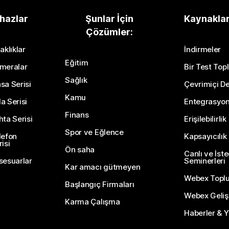
hazlar
Şunlar İçin
Kaynakla
Çözümler:
aklıklar
İndirmeler
Eğitim
meralar
Bir Test Topl
Sağlık
sa Serisi
Çevrimiçi De
Kamu
a Serisi
Entegrasyo
Finans
hta Serisi
Erişilebilirlik
Spor ve Eğlence
lefon
Kapsayıcılık
isi
Ön saha
Canlı ve İst
sesuarlar
Seminerleri
Kar amacı gütmeyen
Webex Topl
Başlangıç Firmaları
Webex Gelişti
Karma Çalışma
Haberler & Ye