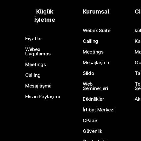
Küçük
Kurumsal
Ci
İşletme
Webex Suite
kul
Fiyatlar
Calling
Ka
Webex
Meetings
Ma
Uygulaması
Mesajlaşma
Od
Meetings
Slido
Ta
Calling
Web
Te
Mesajlaşma
Seminerleri
Ser
Ekran Paylaşımı
Etkinlikler
Ak
İrtibat Merkezi
CPaaS
Güvenlik