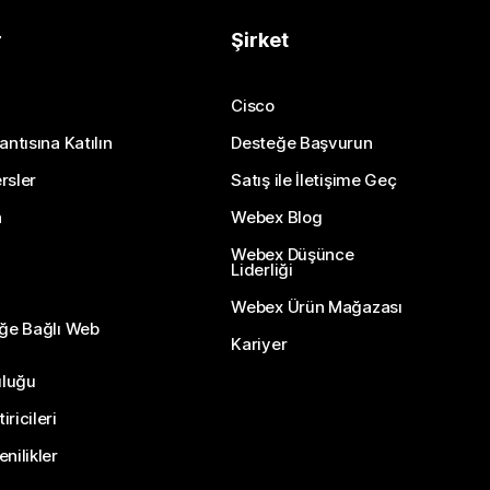
r
Şirket
Cisco
antısına Katılın
Desteğe Başvurun
rsler
Satış ile İletişime Geç
n
Webex Blog
Webex Düşünce
Liderliği
Webex Ürün Mağazası
eğe Bağlı Web
Kariyer
uluğu
ricileri
nilikler