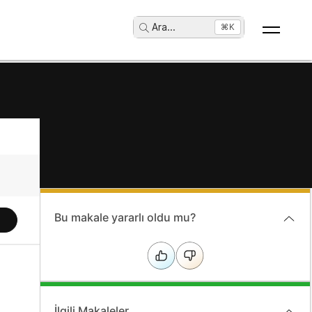
Ara
...
⌘K
Bu makale yararlı oldu mu?
İlgili Makaleler