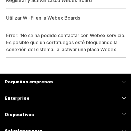
Registrar y activar Cisco Webex Board
Utilizar Wi-Fi en la Webex Boards
Error: 'No se ha podido contactar con Webex servicio.
Es posible que un cortafuegos esté bloqueando la
conexión del sistema.' al activar una placa Webex
Pequeñas empresas
Precios
Enterprise
Aplicación de Webex
Webex Suite
Dispositivos
Reuniones
Calling
Auriculares
Calling
Soluciones para