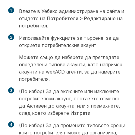
1
Влезте в Уебекс администриране на сайта и
отидете на
Потребители > Редактиране
на
потребител
.
2
Използвайте функциите за търсене, за да
откриете потребителския акаунт.
Можете също да изберете да прегледате
определени типове акаунти, като например
акаунти на webACD агенти, за да намерите
потребителя.
3
(По избор) За да включите или изключите
потребителски акаунт, поставете отметка
да
Активен
до акаунта, или я премахнете,
след което изберете
Изпрати
.
4
(По избор) За да промените типовете срещи,
които потребителят може да организира,