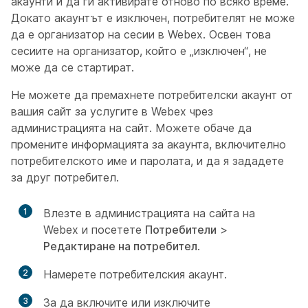
акаунти и да ги активирате отново по всяко време.
Докато акаунтът е изключен, потребителят не може
да е организатор на сесии в Webex. Освен това
сесиите на организатор, който е „изключен“, не
може да се стартират.
Не можете да премахнете потребителски акаунт от
вашия сайт за услугите в Webex чрез
администрацията на сайт. Можете обаче да
промените информацията за акаунта, включително
потребителското име и паролата, и да я зададете
за друг потребител.
1
Влезте в администрацията на сайта на
Webex и посетете
Потребители
>
Редактиране на потребител
.
2
Намерете потребителския акаунт.
3
За да включите или изключите