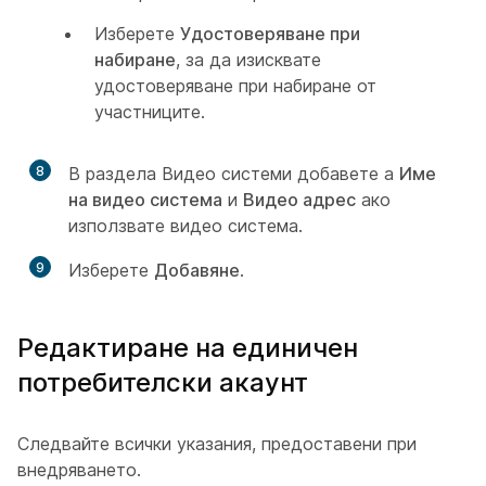
Изберете
Удостоверяване при
набиране
, за да изисквате
удостоверяване при набиране от
участниците.
8
В раздела Видео системи добавете a
Име
на видео система
и
Видео адрес
ако
използвате видео система.
9
Изберете
Добавяне
.
Редактиране на единичен
потребителски акаунт
Следвайте всички указания, предоставени при
внедряването.