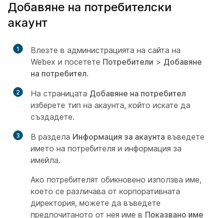
Добавяне на потребителски
акаунт
1
Влезте в администрацията на сайта на
Webex и посетете
Потребители
>
Добавяне
на потребител
.
2
На страницата
Добавяне на потребител
изберете тип на акаунта, който искате да
създадете.
3
В раздела
Информация за акаунта
въведете
името на потребителя и информация за
имейла.
Ако потребителят обикновено използва име,
което се различава от корпоративната
директория, можете да въведете
предпочитаното от нея име в
Показвано име