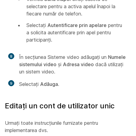
selectare pentru a activa apelul înapoi la
fiecare număr de telefon.
Selectați
Autentificare prin apelare
pentru
a solicita autentificare prin apel pentru
participanți.
8
În secțiunea Sisteme video adăugați un
Numele
sistemului video
și
Adresa video
dacă utilizați
un sistem video.
9
Selectați
Adăuga
.
Editați un cont de utilizator unic
Urmați toate instrucțiunile furnizate pentru
implementarea dvs.