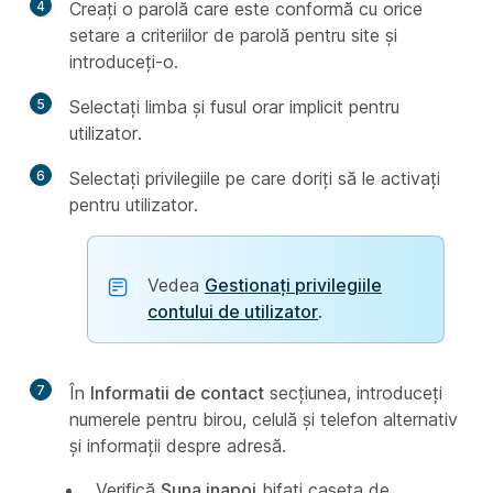
4
Creați o parolă care este conformă cu orice
setare a criteriilor de parolă pentru site și
introduceți-o.
5
Selectați limba și fusul orar implicit pentru
utilizator.
6
Selectați privilegiile pe care doriți să le activați
pentru utilizator.
Vedea
Gestionați privilegiile
contului de utilizator
.
7
În
Informatii de contact
secțiunea, introduceți
numerele pentru birou, celulă și telefon alternativ
și informații despre adresă.
Verifică
Suna inapoi
bifați caseta de