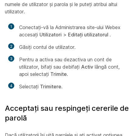
numele de utilizator și parola și le puteți atribui altui
utilizator.
1
Conectați-vă la Administrarea site-ului Webex
accesați
Utilizatori
>
Editați utilizatorul
.
2
Găsiți contul de utilizator.
3
Pentru a activa sau dezactiva un cont de
utilizator, bifați sau debifați
Activ
lângă cont,
apoi selectați
Trimite
.
4
Selectați
Trimitere
.
Acceptați sau respingeți cererile de
parolă
Dacă utilizatorii își uită parolele și ați activat opțiunea