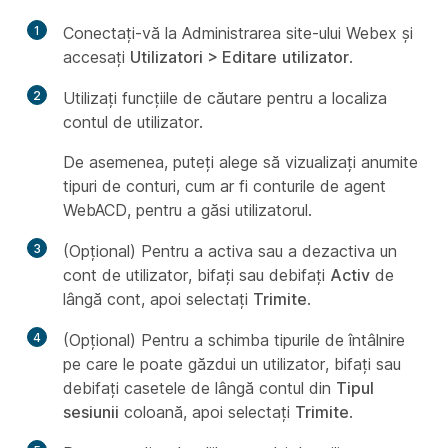
1
Conectați-vă la Administrarea site-ului Webex și
accesați
Utilizatori > Editare
utilizator
.
2
Utilizați funcțiile de căutare pentru a localiza
contul de utilizator.
De asemenea, puteți alege să vizualizați anumite
tipuri de conturi, cum ar fi conturile de agent
WebACD, pentru a găsi utilizatorul.
3
(Opțional) Pentru a activa sau a dezactiva un
cont de utilizator, bifați sau debifați
Activ
de
lângă cont, apoi selectați
Trimite
.
4
(Opțional) Pentru a schimba tipurile de întâlnire
pe care le poate găzdui un utilizator, bifați sau
debifați casetele de lângă contul din
Tipul
sesiunii
coloană, apoi selectați
Trimite
.