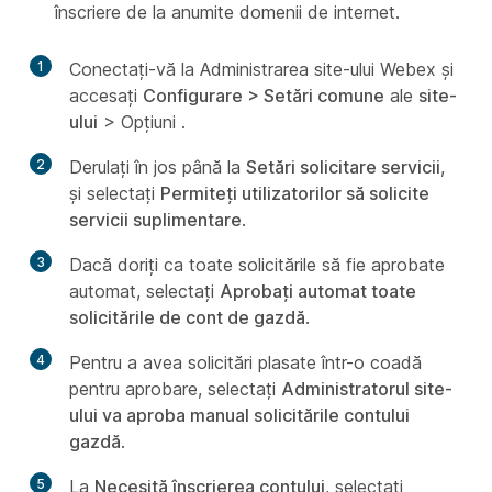
înscriere de la anumite domenii de internet.
1
Conectați-vă la Administrarea site-ului Webex și
accesați
Configurare > Setări comune
ale
site-
ului
> Opțiuni
.
2
Derulați în jos până la
Setări solicitare servicii
,
și selectați
Permiteți utilizatorilor să solicite
servicii suplimentare
.
3
Dacă doriți ca toate solicitările să fie aprobate
automat, selectați
Aprobați automat toate
solicitările de cont de gazdă
.
4
Pentru a avea solicitări plasate într-o coadă
pentru aprobare, selectați
Administratorul site-
ului va aproba manual solicitările contului
gazdă
.
5
La
Necesită înscrierea contului
, selectați