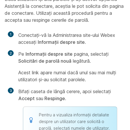
Asistență la conectare, aceștia le pot solicita din pagina
de conectare. Utilizați această procedură pentru a
accepta sau respinge cererile de parolă.
1
Conectați-vă la Administrarea site-ului Webex
accesați
Informații despre site
.
2
Pe
Informații despre site
pagina, selectați
Solicitări de parolă nouă
legătură.
Acest link apare numai dacă unul sau mai mulți
utilizatori și-au solicitat parolele.
3
Bifați caseta de lângă cerere, apoi selectați
Accept
sau
Respinge
.
Pentru a vizualiza informații detaliate
despre un utilizator care solicită o
parolă, selectați numele de utilizator.