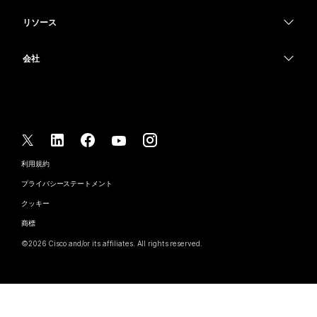
カメラ
教育
メッセージング
メッセージング
リソース
Desk シリーズ
ヘルスケア
画面共有
ダウンロード
Slido
Room シリーズ
会社
行政
テストミーティングに参加
ウェビナー
Cisco
Board シリーズ
財務
オンラインクラス
Events
サポートへお問い合わせ
Phone シリーズ
スポーツとエンターテインメント
インテグレーション
Contact Center
セールスに問い合わせ
アクセサリ
フロントライン
アクセシビリティ
CPaaS
利用規約
Webex Blog
非営利
プライバシーステートメント
インクルージョン
セキュリティ
Webex ソート リーダーシップ
クッキー
スタートアップ
ライブ & オンデマンド ウェビナー
Control Hub
Webex Merch Store
商標
ハイブリッド ワーク
Webex Community
©
2026
Cisco and/or its affiliates. All rights reserved.
キャリア
Webex Developers
ニュース & イノベーション