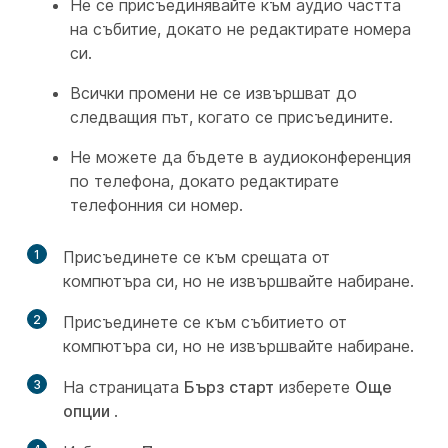
Не се присъединявайте към аудио частта
на събитие, докато не редактирате номера
си.
Всички промени не се извършват до
следващия път, когато се присъедините.
Не можете да бъдете в аудиоконференция
по телефона, докато редактирате
телефонния си номер.
1
Присъединете се към срещата от
компютъра си, но не извършвайте набиране.
2
Присъединете се към събитието от
компютъра си, но не извършвайте набиране.
3
На страницата
Бърз старт
изберете
Още
опции
.