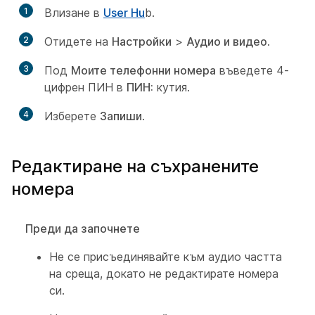
1
Влизане в
User Hu
b.
2
Отидете на
Настройки
>
Аудио и видео
.
3
Под
Моите телефонни номера
въведете 4-
цифрен ПИН в
ПИН:
кутия.
4
Изберете
Запиши
.
Редактиране на съхранените
номера
Преди да започнете
Не се присъединявайте към аудио частта
на среща, докато не редактирате номера
си.