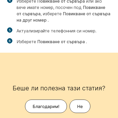
4
Изберете
Повикване от сървъра
или ако
вече имате номер, посочен под
Повикване
от сървъра
, изберете
Повикване от сървъра
на друг номер
.
5
Актуализирайте телефонния си номер.
6
Изберете
Повикване от сървъра
.
Беше ли полезна тази статия?
Благодарим!
Не