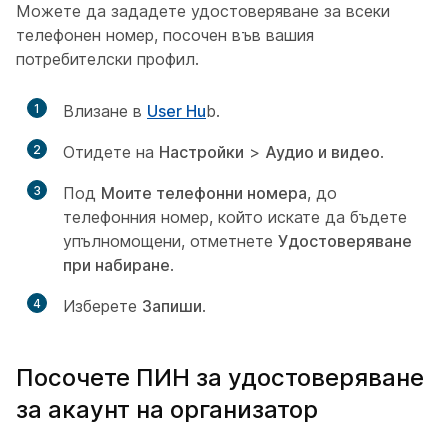
Можете да зададете удостоверяване за всеки
телефонен номер, посочен във вашия
потребителски профил.
1
Влизане в
User Hu
b.
2
Отидете на
Настройки
>
Аудио и видео
.
3
Под
Моите телефонни номера
, до
телефонния номер, който искате да бъдете
упълномощени, отметнете
Удостоверяване
при набиране
.
4
Изберете
Запиши
.
Посочете ПИН за удостоверяване
за акаунт на организатор