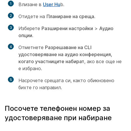
1
Влизане в
User Hu
b.
2
Отидете на
Планиране на среща
.
3
Изберете
Разширени настройки
>
Аудио
опции
.
4
Отметнете
Разрешаване на CLI
удостоверяване на аудио конференция,
когато участниците набират
, ако все още не
е избрано.
5
Насрочете срещата си, както обикновено
бихте го направил.
Посочете телефонен номер за
удостоверяване при набиране