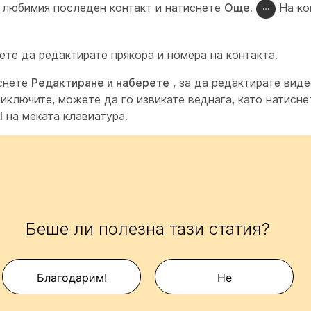
 любимия последен контакт и натиснете
Още.
На ко
ете да редактирате прякора и номера на контакта.
снете
Редактиране и наберете
, за да редактирате виде
иключите, можете да го извикате веднага, като натисне
l
на меката клавиатура.
Беше ли полезна тази статия?
Благодарим!
Не