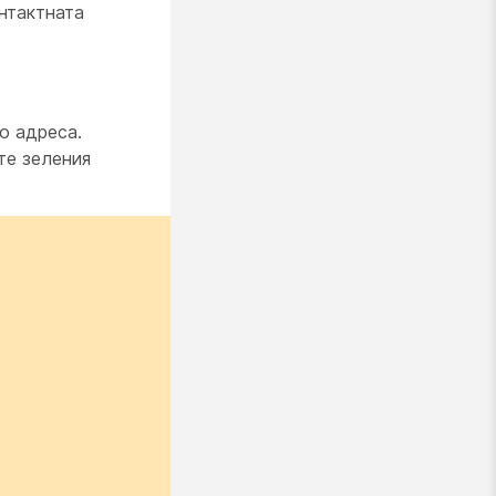
нтактната
о адреса.
те зеления