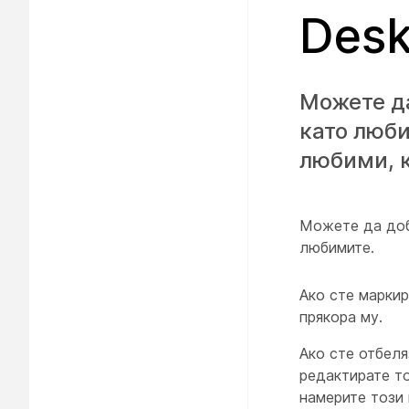
Desk
Можете да
като люби
любими, к
Можете да доб
любимите.
Ако сте марки
прякора му.
Ако сте отбел
редактирате т
намерите този 