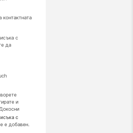
а контактната
писъка с
те да
uch
творете
тирате и
 Докосни
писъка с
че е добавен.