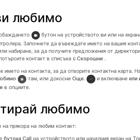
ви любимо
 обаждането
бутон на устройството ви или на екра
нтролера. Започнете да въвеждате името на вашия конт
или набиране, за да получите предложения от директор
потърсите контакт в списъка
с Скорошни
.
 името на контакта, за да отворите контактна карта. Н
юбимо
там, или докосни
Още.
и включване
или
te
в опциите.
тирай любимо
 на прякора на любим контакт:
те
бутона Call
на устройството или началния екран на To