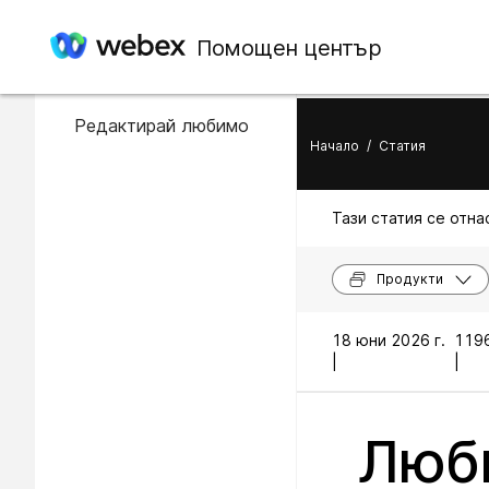
В тази статия
Помощен център
Добави любимо
Редактирай любимо
Начало
/
Статия
Тази статия се отнас
Продукти
18 юни 2026 г.
119
|
|
Люби