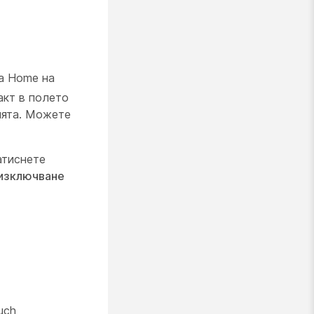
на Home на
акт в полето
ията. Можете
атиснете
 изключване
uch