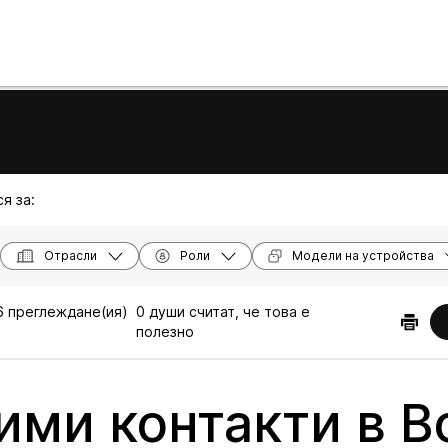
я за:
Отрасли
Роли
Модели на устройства
6 преглеждане(ия)
0 души считат, че това е
полезно
ми контакти в Bo