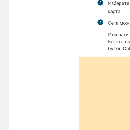
Изберете
карта.
Сега мож
Или нати
Когато пр
бутон Cal