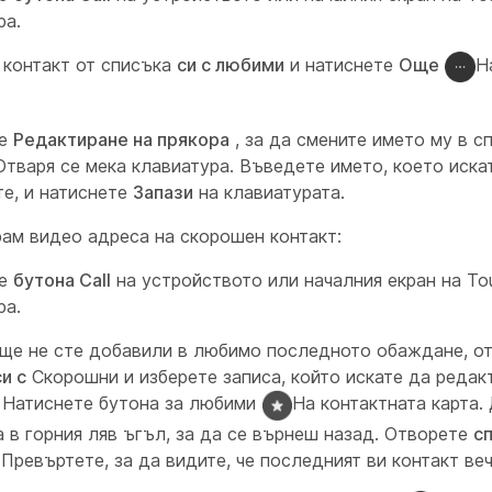
ра.
 контакт от списъка
си с любими
и натиснете
Още
Н
те
Редактиране на прякора
, за да смените името му в с
Отваря се мека клавиатура. Въведете името, което иска
те, и натиснете
Запази
на клавиатурата.
рам видео адреса на скорошен контакт:
те
бутона Call
на устройството или началния екран на To
ра.
още не сте добавили в любимо последното обаждане, о
си с
Скорошни и изберете записа, който искате да редак
. Натиснете бутона за любими
На контактната карта.
а в горния ляв ъгъл, за да се върнеш назад. Отворете
с
 Превъртете, за да видите, че последният ви контакт ве