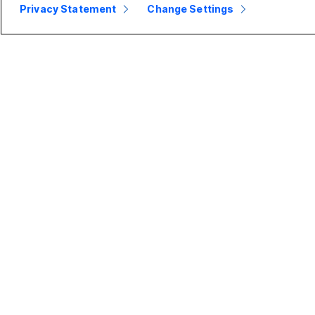
Privacy Statement
Change Settings
Малък
Предприятие
бизнес
Webex Suite
Цени
Calling
Приложение
Срещи
Webex
Изпращане на
Срещи
съобщения
Calling
Slido
Изпращане на
Уебинари
съобщения
Events
Споделяне на
екрана
Contact Center
CPaaS
Защита