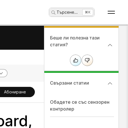
Търсене
...
⌘K
Беше ли полезна тази
статия?
Свързани статии
Абониране
Обадете се със сензорен
контролер
ard,