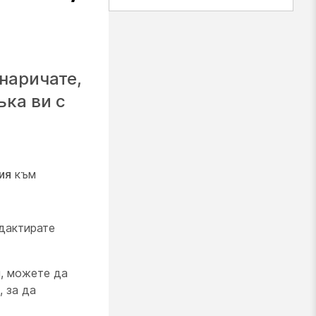
наричате,
ъка ви с
ия
към
едактирате
, можете да
 за да