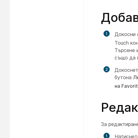
Доба
Докосни
Touch ко
Търсене 
също да 
Докоснете
бутона
Л
на Favori
Редак
За редактиране
Натисне