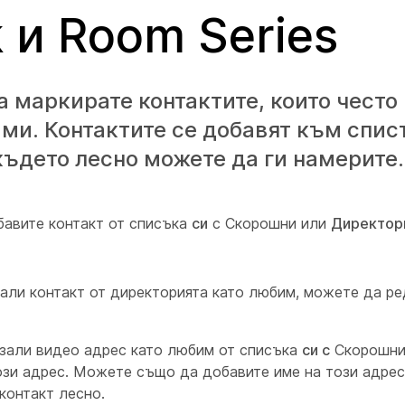
 и Room Series
 маркирате контактите, които често 
ми. Контактите се добавят към спис
ъдето лесно можете да ги намерите.
авите контакт от списъка
си
с Скорошни или
Директор
рали контакт от директорията като любим, можете да р
язали видео адрес като любим от списъка
си с
Скорошни
ози адрес. Можете също да добавите име на този адрес,
контакт лесно.