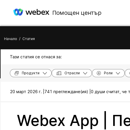
Помощен център
Начало
/
Статия
Тази статия се отнася за:
Продукти
Отрасли
Роли
20 март 2026 г. |
741 преглеждане(ия) |
0 души считат, че 
Webex App | П