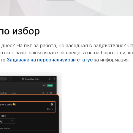
по избор
днес? На път за работа, но заседнал в задръстване? С
нтекст защо закъснявате за среща, а не на бюрото си, ко
жте
Задаване на персонализиран статус
за информация.