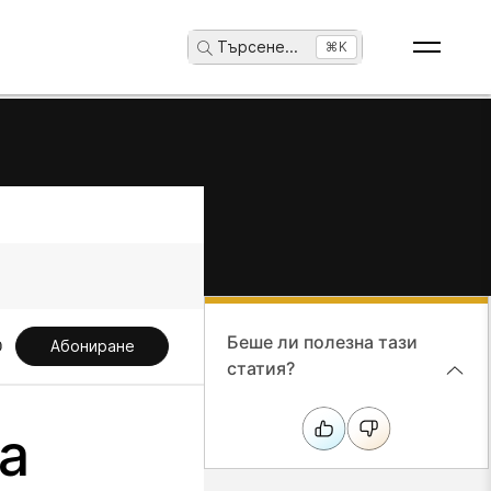
Търсене
...
⌘K
Беше ли полезна тази
Абониране
статия?
а