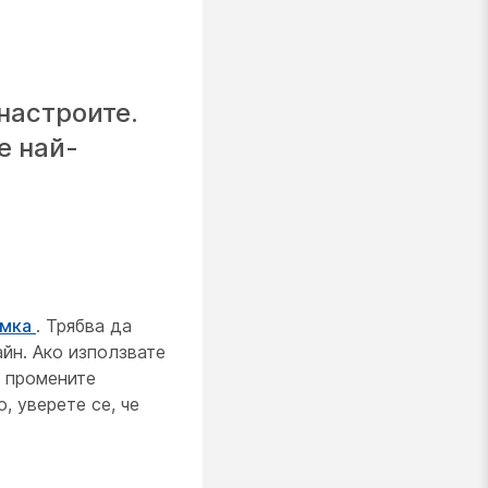
настроите.
е най-
имка
. Трябва да
йн. Ако използвате
а промените
, уверете се, че