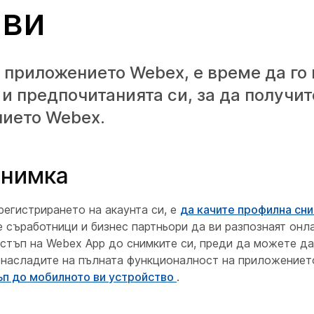
 ви
 приложението Webex, е време да го 
 предпочитанията си, за да получит
нието Webex.
снимка
регистрирането на акаунта си, е
да качите профилна сн
 съработници и бизнес партньори да ви разпознаят онла
стъп на Webex App до снимките си, преди да можете д
 насладите на пълната функционалност на приложението
ъп до мобилното ви устройство
.