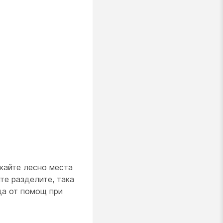
скайте лесно места
те разделите, така
да от помощ при