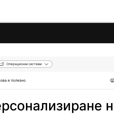
Операционни системи
това е полезно
ерсонализиране н