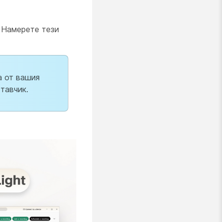
. Намерете тези
а от вашия
тавчик.