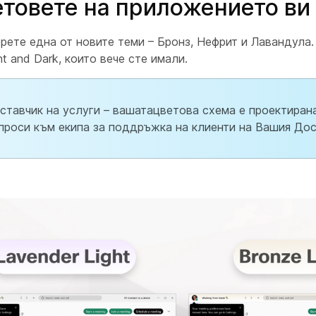
товете на приложението ви
рете една от новите теми – Бронз, Нефрит и Лавандула
t and Dark, които вече сте имали.
ставчик на услуги – вашатацветова схема е проектиран
проси към екипа за поддръжка на клиенти на Вашия Дос