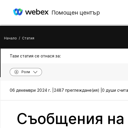
Помощен център
Начало
/
Статия
Тази статия се отнася за:
Роли
06 декември 2024 г. |
2487 преглеждане(ия) |
0 души счита
Съобщения на 