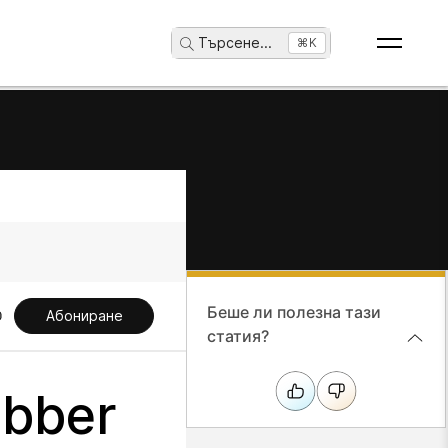
Търсене
...
⌘K
Беше ли полезна тази
Абониране
статия?
abber