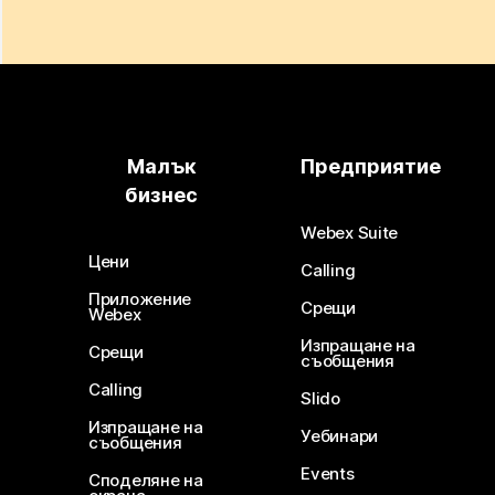
Малък
Предприятие
бизнес
Webex Suite
Цени
Calling
Приложение
Срещи
Webex
Изпращане на
Срещи
съобщения
Calling
Slido
Изпращане на
Уебинари
съобщения
Events
Споделяне на