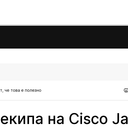
т, че това е полезно
екипа на Cisco J