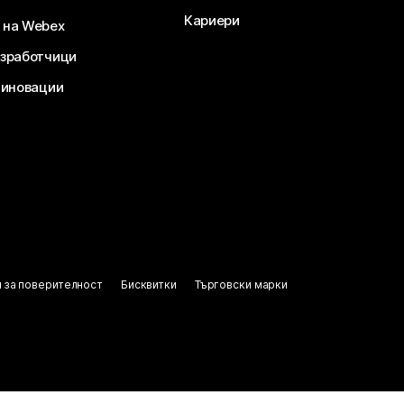
Кариери
 на Webex
зработчици
 иновации
 за поверителност
Бисквитки
Търговски марки