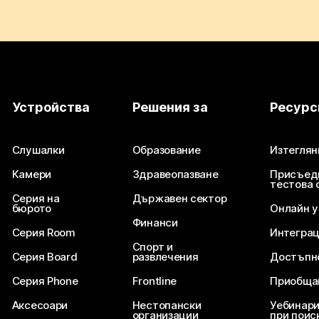
Устройства
Решения за
Ресурс
Слушалки
Образование
Изтеглян
Камери
Здравеопазване
Присъед
тестова 
Серия на
Държавен сектор
бюрото
Онлайн 
Финанси
Серия Room
Интегра
Спорт и
Серия Board
развлечения
Достъпн
Серия Phone
Frontline
Приобща
Аксесоари
Нестопански
Уебинари
организации
при поис