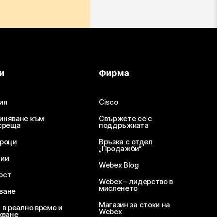
и
Фирма
ия
Cisco
иняване към
Свържете се с
среща
поддръжката
уроци
Връзка с отдел
„Продажби“
ции
Webex Blog
ост
Webex – лидерство в
мисленето
ване
Магазин за стоки на
 в реално време и
Webex
кване