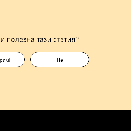
и полезна тази статия?
рим!
Не