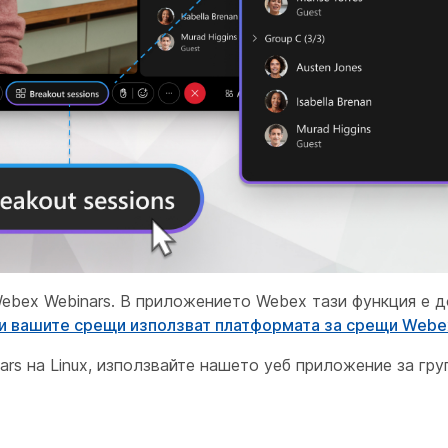
ebex Webinars. В приложението Webex тази функция е 
и вашите срещи използват платформата за срещи Webex
rs на Linux, използвайте нашето уеб приложение за гру