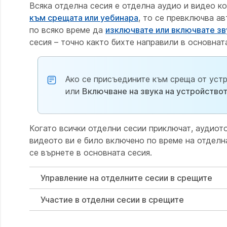
Всяка отделна сесия е отделна аудио и видео к
към срещата или уебинара
, то се превключва а
по всяко време да
изключвате или включвате зв
сесия – точно както бихте направили в основнат
Ако се присъедините към среща от устр
или
Включване на звука на устройство
Когато всички отделни сесии приключат, аудиото
видеото ви е било включено по време на отделна
се върнете в основната сесия.
Управление на отделните сесии в срещите
Участие в отделни сесии в срещите