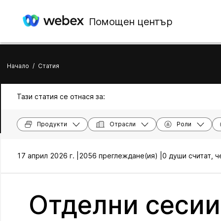
Помощен център
Начало
/
Статия
Тази статия се отнася за:
Продукти
Отрасли
Роли
17 април 2026 г. |
2056 преглеждане(ия) |
0 души считат, ч
Отделни сесии