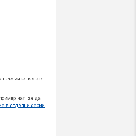
ат сесиите, когато
ример чат, за да
ие в отделни сесии
.