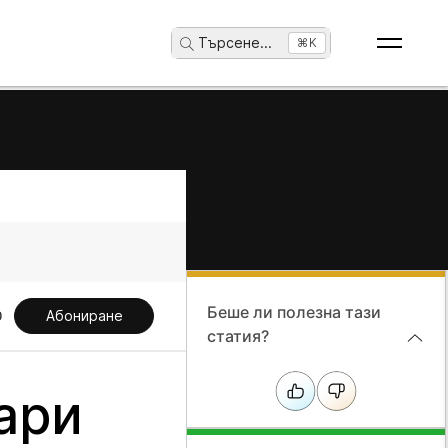
Търсене
...
⌘K
Беше ли полезна тази
Абониране
статия?
ари