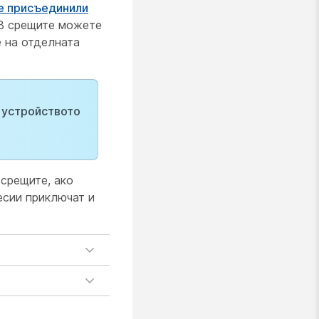
се присъединили
 В срещите можете
 на отделната
 устройството
 срещите, ако
есии приключат и