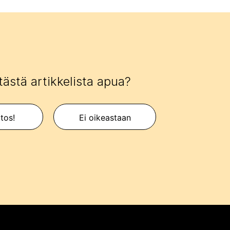
tästä artikkelista apua?
itos!
Ei oikeastaan