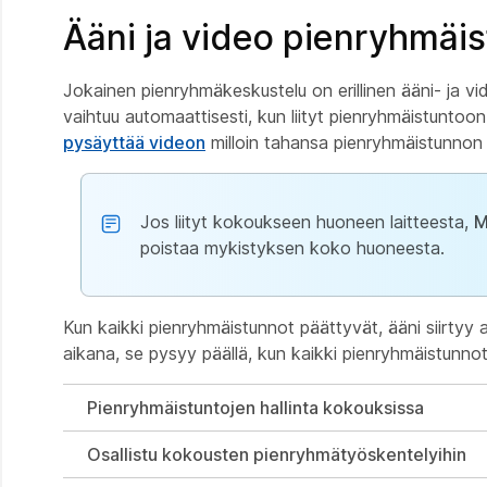
Ääni ja video pienryhmäi
Jokainen pienryhmäkeskustelu on erillinen ääni- ja v
vaihtuu automaattisesti, kun liityt pienryhmäistuntoo
pysäyttää videon
milloin tahansa pienryhmäistunnon
Jos liityt kokoukseen huoneen laitteesta,
M
poistaa mykistyksen koko huoneesta.
Kun kaikki pienryhmäistunnot päättyvät, ääni siirtyy
aikana, se pysyy päällä, kun kaikki pienryhmäistunnot
Pienryhmäistuntojen hallinta kokouksissa
Osallistu kokousten pienryhmätyöskentelyihin