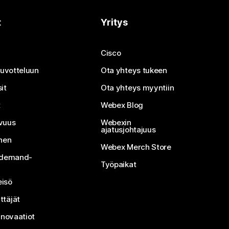
t
Yritys
Cisco
neuvotteluun
Ota yhteys tukeen
it
Ota yhteys myyntiin
t
Webex Blog
vuus
Webexin
ajatusjohtajuus
inen
Webex Merch Store
n-demand-
Työpaikat
isö
ttäjät
nnovaatiot