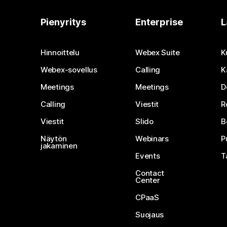
Pienyritys
Enterprise
L
Hinnoittelu
Webex Suite
K
Webex-sovellus
Calling
K
Meetings
Meetings
D
Calling
Viestit
R
Viestit
Slido
B
Näytön
Webinars
P
jakaminen
Events
T
Contact
Center
CPaaS
Suojaus