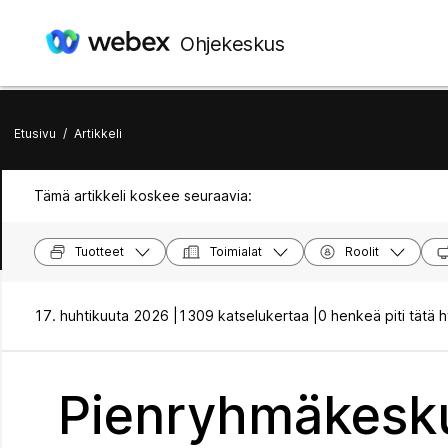
Ohjekeskus
Etusivu
/
Artikkeli
Tämä artikkeli koskee seuraavia:
Tuotteet
Toimialat
Roolit
17. huhtikuuta 2026 |
1309 katselukertaa |
0 henkeä piti tätä 
Pienryhmäkesku