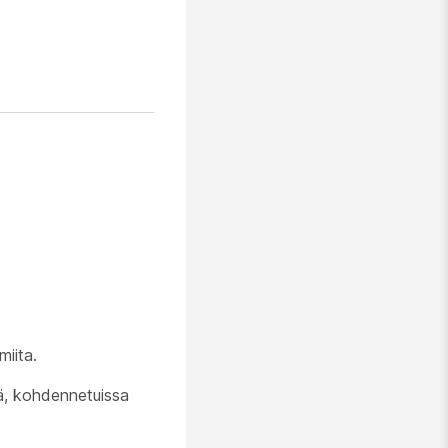
miita.
sä, kohdennetuissa