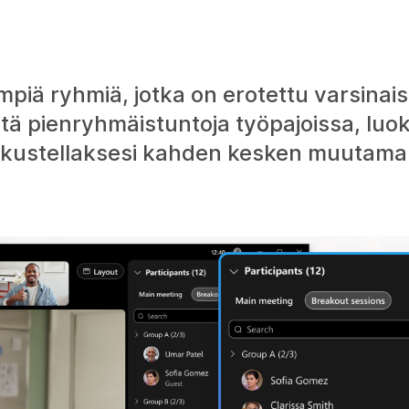
piä ryhmiä, jotka on erotettu varsinai
ytä pienryhmäistuntoja työpajoissa, lu
keskustellaksesi kahden kesken muutaman