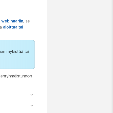
i webinaariin
, se
ja
aloittaa tai
en mykistää tai
 pienryhmäistunnon