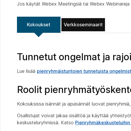
Jos käytät Webex Meetingsiä tai Webex Webinareja L
Kokoukset
Verkkoseminaarit
Tunnetut ongelmat ja rajo
Lue lisää
pienryhmäistuntojen tunnetuista ongelmista
Roolit pienryhmätyöskent
Kokouksissa isännät ja apuisännät luovat pienryhmiä, m
Osallistujat voivat jakaa sisältöä ja käyttää yhteis
keskusteluryhmissä. Katso
Pienryhmäkeskusteluihin 