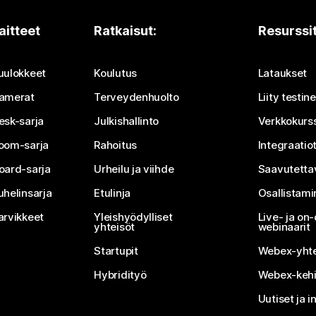
aitteet
Ratkaisut:
Resurssi
uulokkeet
Koulutus
Lataukset
amerat
Terveydenhuolto
Liity testi
esk-sarja
Julkishallinto
Verkkokurss
oom-sarja
Rahoitus
Integraatio
oard-sarja
Urheilu ja viihde
Saavutetta
uhelinsarja
Etulinja
Osallistam
arvikkeet
Yleishyödylliset
Live- ja o
yhteisöt
webinaarit
Startupit
Webex-yhte
Hybridityö
Webex-kehi
Uutiset ja i