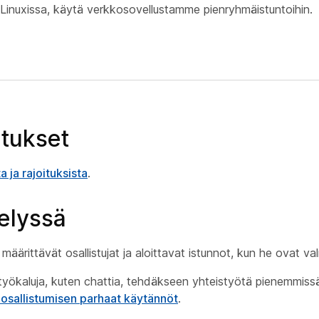
inuxissa, käytä verkkosovellustamme pienryhmäistuntoihin.
itukset
 ja rajoituksista
.
elyssä
äärittävät osallistujat ja aloittavat istunnot, kun he ovat val
työtyökaluja, kuten chattia, tehdäkseen yhteistyötä pienemmis
osallistumisen parhaat käytännöt
.