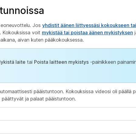
stunnoissa
ideoneuvottelu. Jos
yhdistit äänen liittyessäsi kokoukseen ta
n. Kokouksissa voit
mykistää tai poistaa äänen mykistyksen
 aikana, aivan kuten pääkokouksessa.
ykistä laite
tai
Poista laitteen mykistys
-painikkeen painamin
 automaattisesti pääistuntoon. Kokouksissa videosi oli päällä
 päättyvät ja palaat pääistuntoon.