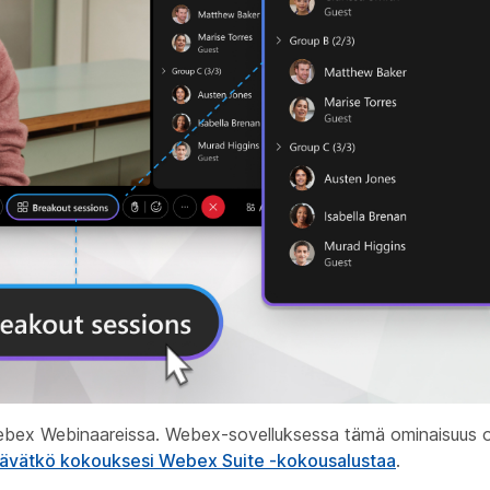
ebex Webinaareissa. Webex-sovelluksessa tämä ominaisuus o
tävätkö kokouksesi Webex Suite -kokousalustaa
.