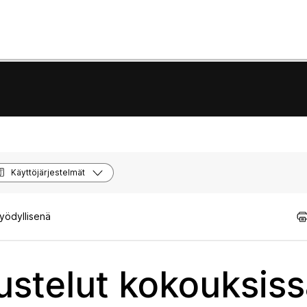
Käyttöjärjestelmät
hyödyllisenä
stelut kokouksiss