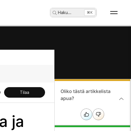
Haku
...
⌘K
Oliko tästä artikkelista
Tilaa
apua?
a ja