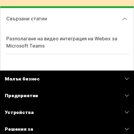
Свързани статии
Разполагане на видео интеграция на Webex за
Microsoft Teams
Малък бизнес
Цени
Предприятие
Приложение Webex
Webex Suite
Устройства
Срещи
Calling
Слушалки
Calling
Решения за
Срещи