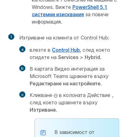
Windows. Вижте
PowerShell 5.1
системни изисквания
за повече
информация.
1
Изтриване на клиента от Control Hub:
влезте в
Control Hub
, след което
отидете на
Services
>
Hybrid
.
В картата Видео интеграция за
Microsoft Teams щракнете върху
Редактиране на настройките
.
Кликване
в колоната Действие
,
след което щракнете върху
Изтриване
.
В зависимост от