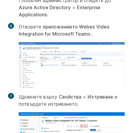
Глобален администратор и отидете до
Azure Active Directory
>
Enterprise
Applications
.
6
Отворете
приложението Webex Video
Integration for Microsoft Teams
.
7
Щракнете върху
Свойства
>
Изтриване
и
потвърдете изтриването.