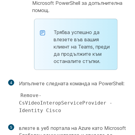
Microsoft PowerShell за допълнителна
помощ.
Трябва успешно да
влезете във вашия
клиент на Teams, преди
да продължите към
останалите стъпки.
4
Изпълнете следната команда на PowerShell:
Remove-
CsVideoInteropServiceProvider -
Identity Cisco
5
влезте в уеб портала на Azure като Microsoft