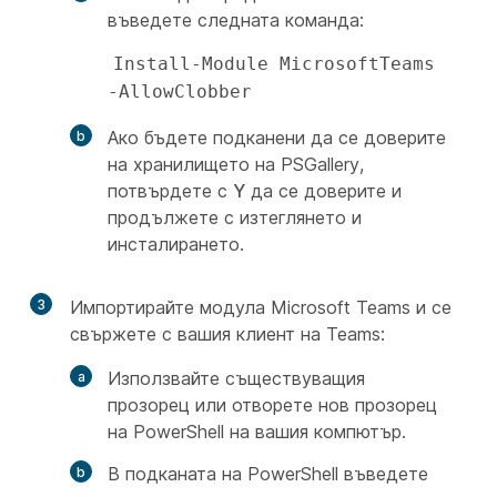
въведете следната команда:
Install-Module MicrosoftTeams 
-AllowClobber
Ако бъдете подканени да се доверите
на хранилището на PSGallery,
потвърдете с
Y
да се доверите и
продължете с изтеглянето и
инсталирането.
3
Импортирайте модула Microsoft Teams и се
свържете с вашия клиент на Teams:
Използвайте съществуващия
прозорец или отворете нов прозорец
на PowerShell на вашия компютър.
В подканата на PowerShell въведете