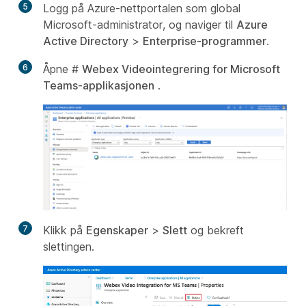
5
Logg på Azure-nettportalen som global
Microsoft-administrator, og naviger til
Azure
Active Directory
>
Enterprise-programmer
.
6
Åpne #
Webex Videointegrering for Microsoft
Teams-applikasjonen
.
7
Klikk på
Egenskaper
>
Slett
og bekreft
slettingen.