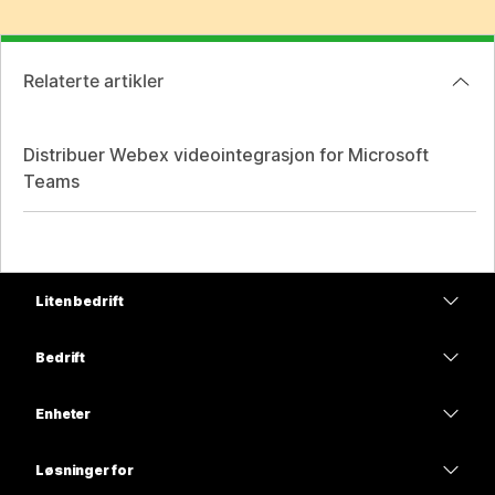
Relaterte artikler
Distribuer Webex videointegrasjon for Microsoft
Teams
Liten bedrift
Priser
Bedrift
Webex-app
Webex Suite
Enheter
Møter
Calling
Hodesett
Calling
Løsninger for
Møter