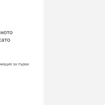
ното
като
рмация за първи