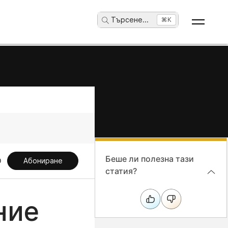
Търсене
...
⌘K
Беше ли полезна тази
Абониране
статия?
ние