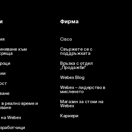
и
Фирма
ия
Cisco
иняване към
Свържете се с
среща
поддръжката
уроци
Връзка с отдел
„Продажби“
ции
Webex Blog
ост
Webex – лидерство в
мисленето
ване
Магазин за стоки на
 в реално време и
Webex
кване
Кариери
 на Webex
зработчици