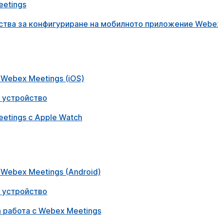
etings
ства за конфигуриране на мобилното приложение Webe
Webex Meetings (iOS)
и устройство
etings с Apple Watch
Webex Meetings (Android)
и устройство
 работа с Webex Meetings