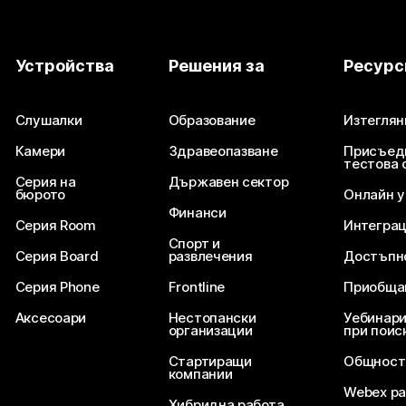
Устройства
Решения за
Ресурс
Слушалки
Образование
Изтеглян
Камери
Здравеопазване
Присъед
тестова 
Серия на
Държавен сектор
бюрото
Онлайн 
Финанси
Серия Room
Интегра
Спорт и
Серия Board
развлечения
Достъпн
Серия Phone
Frontline
Приобща
Аксесоари
Нестопански
Уебинари
организации
при поис
Стартиращи
Общност
компании
Webex ра
Хибридна работа