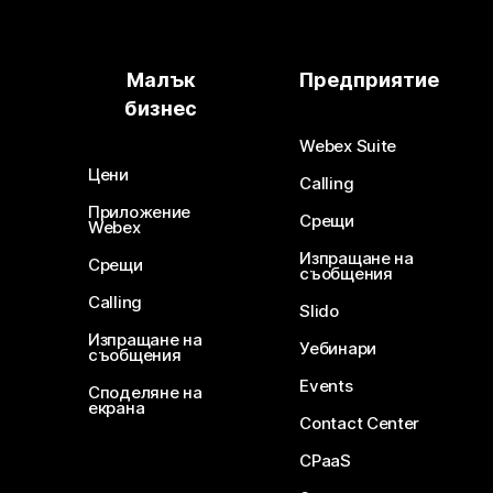
Малък
Предприятие
бизнес
Webex Suite
Цени
Calling
Приложение
Срещи
Webex
Изпращане на
Срещи
съобщения
Calling
Slido
Изпращане на
Уебинари
съобщения
Events
Споделяне на
екрана
Contact Center
CPaaS