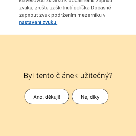
klávesovou zkratku k dočasnému zapnutí
zvuku, zrušte zaškrtnutí políčka
Dočasně
zapnout zvuk podržením mezerníku
v
nastavení zvuku
.
Byl tento článek užitečný?
Ano, děkuji!
Ne, díky