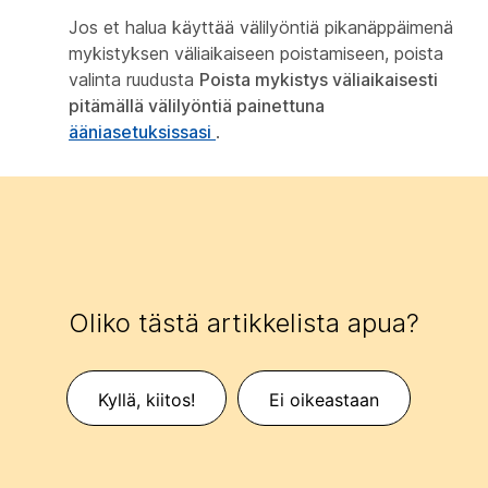
Jos et halua käyttää välilyöntiä pikanäppäimenä
mykistyksen väliaikaiseen poistamiseen, poista
valinta ruudusta
Poista mykistys väliaikaisesti
pitämällä välilyöntiä painettuna
ääniasetuksissasi
.
Oliko tästä artikkelista apua?
Kyllä, kiitos!
Ei oikeastaan