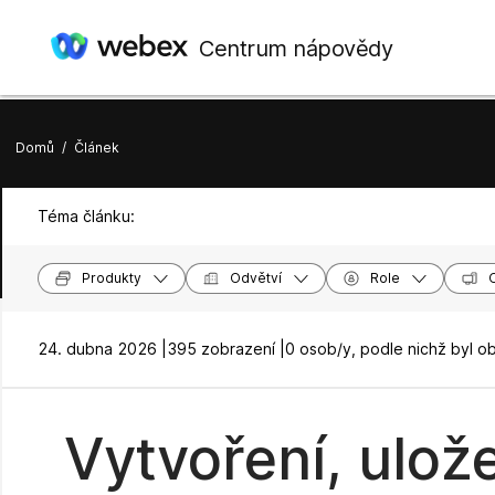
Centrum nápovědy
Domů
/
Článek
Téma článku:
Produkty
Odvětví
Role
24. dubna 2026 |
395 zobrazení |
0 osob/y, podle nichž byl o
Vytvoření, ulož