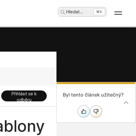
Hledat
...
⌘K
Přihlásit se k
Byl tento článek užitečný?
odběru
ablony