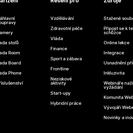
ařízení
Řešení pro
Zdroje
áhlavní
Vzdělávání
Stažené soub
oupravy
Zdravotní péče
Připojit se k t
amery
schůzce
Vláda
ada stolů
Online lekce
Finance
ada Room
Integrace
Sport a zábava
ada Board
Usnadnění pří
Frontline
ada Phone
Inkluzivita
Neziskové
říslušenství
aktivity
Webináře naži
vyžádání
Start-upy
Komunita We
Hybridní práce
Vývojáři Web
Novinky a ino