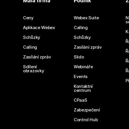
Malá firma
Podnik
Z
Ceny
Webex Suite
N
s
Aplikace Webex
Calling
K
Schůzky
Schůzky
Ř
Calling
Zasílání zpráv
Ř
Zasílání zpráv
Slido
Ř
Sdílení
Webináře
obrazovky
Ř
Events
P
Kontaktní
centrum
CPaaS
Zabezpečení
Control Hub