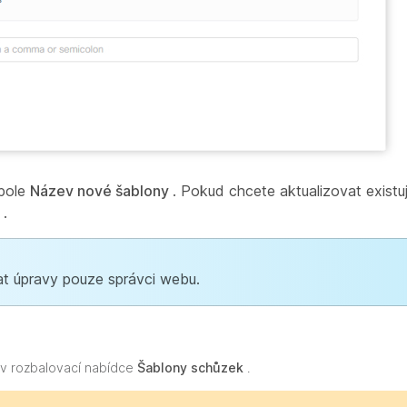
 pole
Název nové šablony
. Pokud chcete aktualizovat existuj
K
.
t úpravy pouze správci webu.
i v rozbalovací nabídce
Šablony schůzek
.