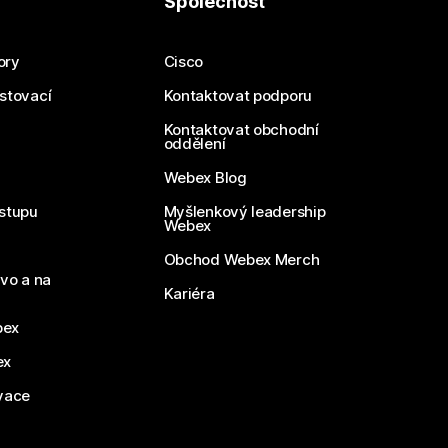
Společnost
ory
Cisco
estovací
Kontaktovat podporu
Kontaktovat obchodní
oddělení
Webex Blog
stupu
Myšlenkový leadership
Webex
Obchod Webex Merch
vo a na
Kariéra
bex
ex
vace