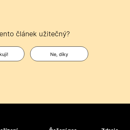
tento článek užitečný?
uji!
Ne, díky