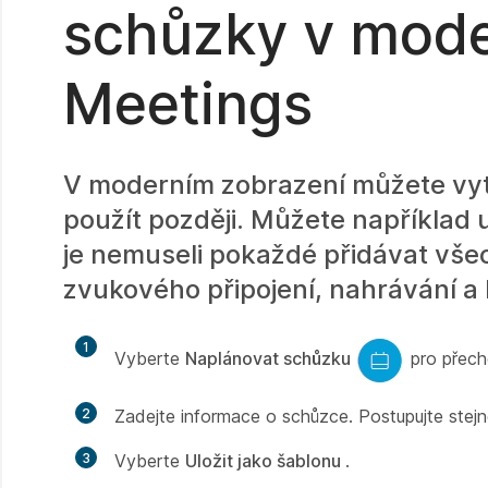
schůzky v mod
Meetings
V moderním zobrazení můžete vytv
použít později. Můžete například 
je nemuseli pokaždé přidávat vše
zvukového připojení, nahrávání a h
1
Vyberte
Naplánovat schůzku
pro přech
2
Zadejte informace o schůzce. Postupujte stejn
3
Vyberte
Uložit jako šablonu
.