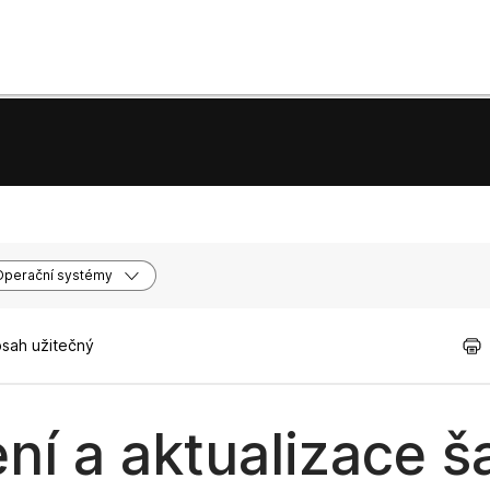
Operační systémy
bsah užitečný
ení a aktualizace š