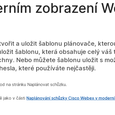
erním zobrazení 
ořit a uložit šablonu plánovače, ktero
uložit šablonu, která obsahuje celý váš
chny. Nebo můžete šablonu uložit s mo
esla, které používáte nejčastěji.
od na stránku Naplánovat schůzku.
ě jako v části
Naplánování schůzky Cisco Webex v modern