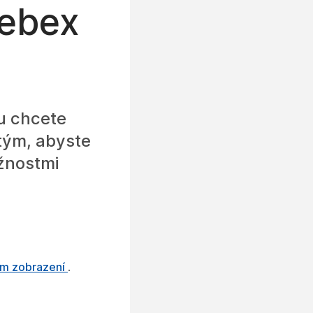
Webex
u chcete
 tým, abyste
žnostmi
ím zobrazení
.