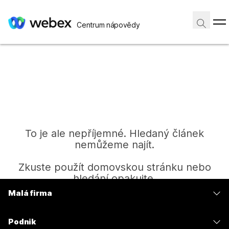
Centrum nápovědy
To je ale nepříjemné. Hledaný článek
nemůžeme najít.
Zkuste použít domovskou stránku nebo
hledání opakujte.
Malá firma
Ceny
Domů
Podnik