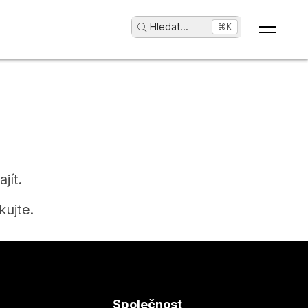
Hledat
...
⌘K
jít.
ujte.
Společnost