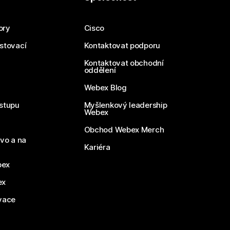
ory
Cisco
estovací
Kontaktovat podporu
Kontaktovat obchodní
oddělení
Webex Blog
stupu
Myšlenkový leadership
Webex
Obchod Webex Merch
vo a na
Kariéra
bex
ex
vace