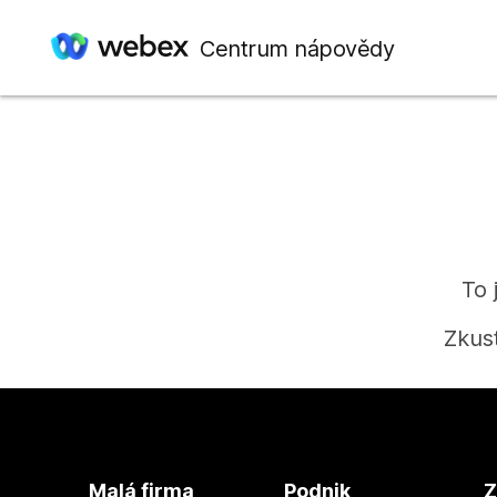
Centrum nápovědy
To 
Zkus
Malá firma
Podnik
Z