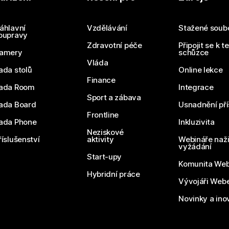
Odešlete dotaz
áhlavní
Vzdělávání
Stažené soub
oupravy
Zdravotní péče
Připojit se k t
amery
schůzce
Vláda
ada stolů
Online lekce
Finance
ada Room
Integrace
Sport a zábava
ada Board
Usnadnění pří
Frontline
ada Phone
Inkluzivita
Neziskové
říslušenství
aktivity
Webináře naži
vyžádání
Start-upy
Komunita We
Hybridní práce
Vývojáři Web
Novinky a ino