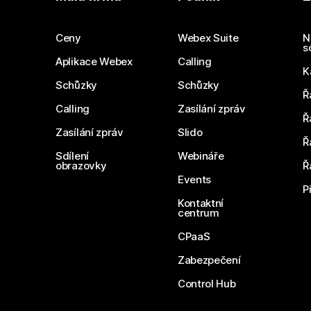
Ceny
Webex Suite
N
s
Aplikace Webex
Calling
K
Schůzky
Schůzky
Ř
Calling
Zasílání zpráv
Ř
Zasílání zpráv
Slido
Ř
Sdílení
Webináře
obrazovky
Ř
Events
P
Kontaktní
centrum
CPaaS
Zabezpečení
Control Hub