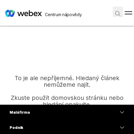
Centrum nápovědy
To je ale nepříjemné. Hledaný článek
nemůžeme najít.
Zkuste použít domovskou stránku nebo
hledání opakujte.
Malá firma
Ceny
Podnik
Domů