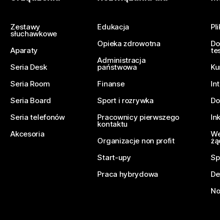
Prześlij pytanie
Zestawy
Edukacja
Pl
słuchawkowe
Opieka zdrowotna
Do
Aparaty
te
Administracja
Seria Desk
państwowa
Ku
Seria Room
Finanse
In
Seria Board
Sport i rozrywka
Do
Seria telefonów
Pracownicy pierwszego
In
kontaktu
Akcesoria
We
Organizacje non profit
żą
Start-upy
Sp
Praca hybrydowa
De
No