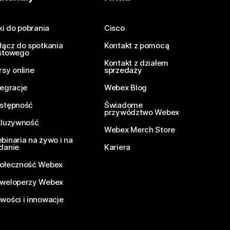
iki do pobrania
Cisco
łącz do spotkania
Kontakt z pomocą
stowego
Kontakt z działem
rsy online
sprzedaży
tegracje
Webex Blog
stępność
Świadome
przywództwo Webex
kluzywność
Webex Merch Store
binaria na żywo i na
danie
Kariera
ołeczność Webex
weloperzy Webex
wości i innowacje