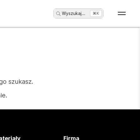
Wyszukaj
...
⌘K
go szukasz.
ie.
teriały
Firma