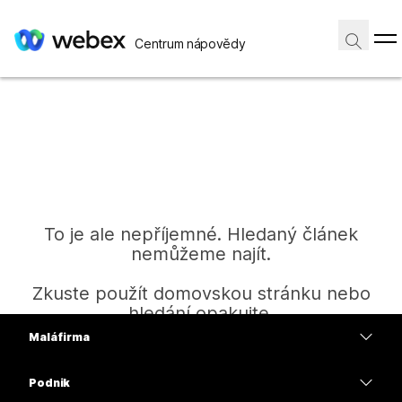
Centrum nápovědy
To je ale nepříjemné. Hledaný článek
nemůžeme najít.
Zkuste použít domovskou stránku nebo
hledání opakujte.
Malá firma
Ceny
Podnik
Domů