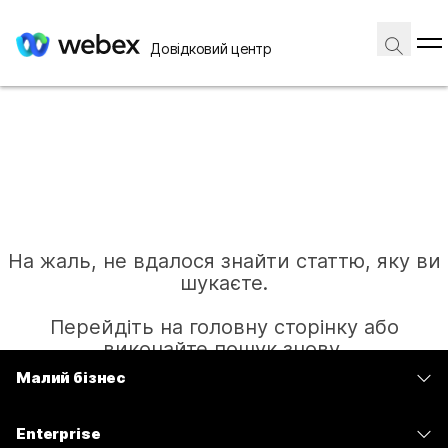
Довідковий центр
На жаль, не вдалося знайти статтю, яку ви
шукаєте.
Перейдіть на головну сторінку або
виконайте пошук знову.
Малий бізнес
Тарифи
Головна
Enterprise